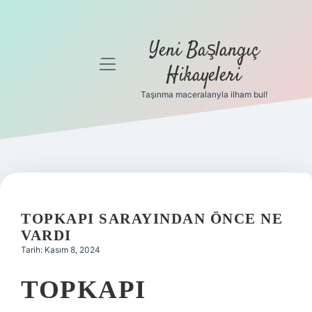
Yeni Başlangıç
menüyü
Hikayeleri
aç
Taşınma maceralarıyla ilham bul!
Anasayfa
Gizlilik
Politikası
Yasal Uyarı
TOPKAPI SARAYINDAN ÖNCE NE
Hakkımızda
VARDI
Tarih: Kasım 8, 2024
TOPKAPI