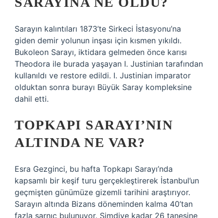
SARAYINA NE OLDU?
Sarayın kalıntıları 1873’te Sirkeci İstasyonu’na
giden demir yolunun inşası için kısmen yıkıldı.
Bukoleon Sarayı, iktidara gelmeden önce karısı
Theodora ile burada yaşayan I. Justinian tarafından
kullanıldı ve restore edildi. I. Justinian imparator
olduktan sonra burayı Büyük Saray kompleksine
dahil etti.
TOPKAPI SARAYI’NIN
ALTINDA NE VAR?
Esra Gezginci, bu hafta Topkapı Sarayı’nda
kapsamlı bir keşif turu gerçekleştirerek İstanbul’un
geçmişten günümüze gizemli tarihini araştırıyor.
Sarayın altında Bizans döneminden kalma 40’tan
fazla sarnıç bulunuyor. Şimdiye kadar 26 tanesine