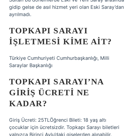
gidip gelse de asıl hizmet yeri olan Eski Saray’dan
ayrılmadı.
TOPKAPI SARAYI
İŞLETMESI KIME AIT?
Türkiye Cumhuriyeti Cumhurbaşkanlığı, Milli
Saraylar Başkanlığı
TOPKAPI SARAYI’NA
GIRIŞ ÜCRETI NE
KADAR?
Giriş Ücreti: 25TLÖğrenci Bileti: 18 yaş altı
çocuklar için ücretsizdir. Topkapı Sarayı biletleri
yalnızca Birinci Avlu’daki gişelerden alınabilir.