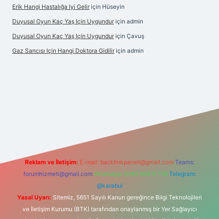
Erik Hangi Hastalığa Iyi Gelir
için
Hüseyin
Duyusal Oyun Kaç Yaş Için Uygundur
için
admin
Duyusal Oyun Kaç Yaş Için Uygundur
için
Çavuş
Gaz Sancısı Için Hangi Doktora Gidilir
için
admin
t
vd casino
vdcasino
https://www.betexper.xyz/
Reklam ve İletişim:
E-mail:
backlinkpaneli@gmail.com
Teams:
forumhizmeti@gmail.com
Whatsapp: 0262 606 0 726
Telegram:
@karabul
Yasal Uyarı:
Sitemiz, 5651 Sayılı Kanun gereğince Bilgi Teknolojileri
ve İletişim Kurumu (BTK) tarafından onaylanmış bir Yer Sağlayıcı