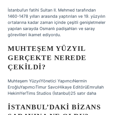
İstanbul’un fatihi Sultan II. Mehmed tarafından
1460-1478 yılları arasında yaptırılan ve 19. yüzyılın
ortalarına kadar zaman içinde çeşitli genişletmeler
yapılan sarayda Osmanlı padişahları ve saray
görevlileri ikamet ediyordu.
MUHTEŞEM YÜZYIL
GERÇEKTE NEREDE
ÇEKILDI?
Muhteşem YüzyılYönetici YapımcıNermin
EroğluYapımcıTimur SavcıHikaye EditörüEmrullah
HekimYerTims Studios (İstanbul)25 satır daha
İSTANBUL’DAKI BIZANS