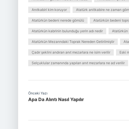
Anıtkabiri kim koruyor
Atatürk anitkabire ne zaman gö
Atatürkün bedeni nerede gömülü
Atatürkün bedeni topr
Atatürkün kabrinin bulunduğu yerin adı nedir
Atatürkün
Atatürkün Mezarındaki Toprak Nereden Getirilmiştir
Ata
Çadır şeklini andıran anıt mezarlara ne isim verilir
Eski 
Selçuklular zamanında yapılan anıt mezarlara ne ad verilir
Önceki Yazı
Apa Da Alıntı Nasıl Yapılır