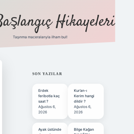
Başlangıç Hikayeleri
Taşınma maceralarıyla ilham bul!
ilbet
vd casino
vdcasino
https://www.betexper.xyz/
SIDEBAR
SON YAZILAR
Erdek
Kur’an-ı
feribotla kaç
Kerim hangi
saat ?
dildir ?
Ağustos 6,
Ağustos 6,
2026
2026
Ayak üstünde
Bilge Kağan