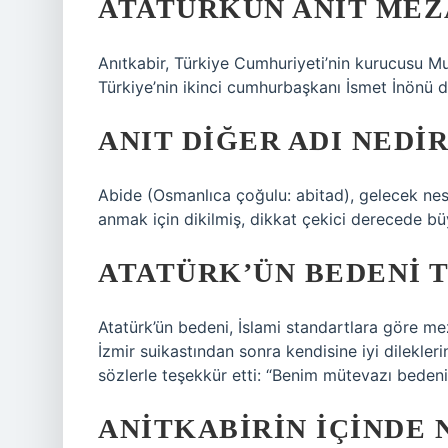
ATATÜRKÜN ANIT MEZA
Anıtkabir, Türkiye Cumhuriyeti’nin kurucusu M
Türkiye’nin ikinci cumhurbaşkanı İsmet İnönü
ANIT DIĞER ADI NEDIR
Abide (Osmanlıca çoğulu: abitad), gelecek nesil
anmak için dikilmiş, dikkat çekici derecede bü
ATATÜRK’ÜN BEDENI 
Atatürk’ün bedeni, İslami standartlara göre m
İzmir suikastından sonra kendisine iyi dilekleri
sözlerle teşekkür etti: “Benim mütevazı beden
ANITKABIRIN IÇINDE 