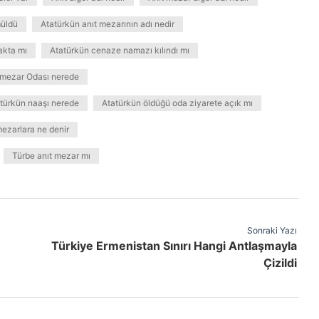
müldü
Atatürkün anıt mezarının adı nedir
akta mı
Atatürkün cenaze namazı kılındı mı
 mezar Odası nerede
türkün naaşı nerede
Atatürkün öldüğü oda ziyarete açık mı
mezarlara ne denir
Türbe anıt mezar mı
Sonraki Yazı
Türkiye Ermenistan Sınırı Hangi Antlaşmayla
Çizildi