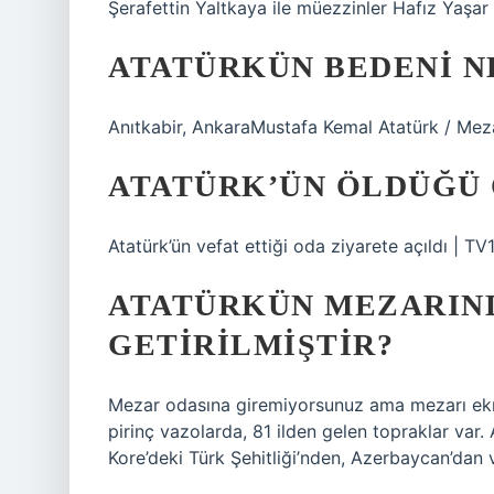
Şerafettin Yaltkaya ile müezzinler Hafız Yaşar v
ATATÜRKÜN BEDENI 
Anıtkabir, AnkaraMustafa Kemal Atatürk / Meza
ATATÜRK’ÜN ÖLDÜĞÜ 
Atatürk’ün vefat ettiği oda ziyarete açıldı | 
ATATÜRKÜN MEZARIN
GETIRILMIŞTIR?
Mezar odasına giremiyorsunuz ama mezarı ekra
pirinç vazolarda, 81 ilden gelen topraklar var. 
Kore’deki Türk Şehitliği’nden, Azerbaycan’dan v