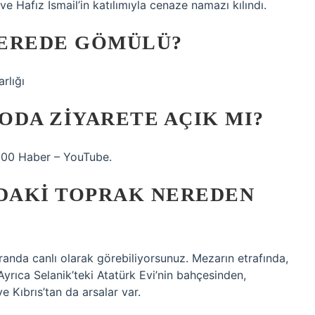
e Hafız İsmail’in katılımıyla cenaze namazı kılındı.
NEREDE GÖMÜLÜ?
rlığı
ODA ZIYARETE AÇIK MI?
TV100 Haber – YouTube.
DAKI TOPRAK NEREDEN
nda canlı olarak görebiliyorsunuz. Mezarın etrafında,
Ayrıca Selanik’teki Atatürk Evi’nin bahçesinden,
e Kıbrıs’tan da arsalar var.