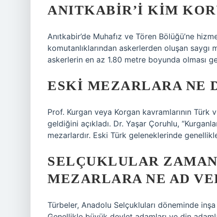
ANITKABIR’I KIM KO
Anıtkabir’de Muhafız ve Tören Bölüğü’ne hizme
komutanlıklarından askerlerden oluşan saygı m
askerlerin en az 1.80 metre boyunda olması g
ESKI MEZARLARA NE 
Prof. Kurgan veya Korgan kavramlarının Türk v
geldiğini açıkladı. Dr. Yaşar Çoruhlu, “Kurganla
mezarlardır. Eski Türk geleneklerinde genellikle
SELÇUKLULAR ZAMANI
MEZARLARA NE AD VE
Türbeler, Anadolu Selçukluları döneminde inşa 
Genellikle büyük devlet adamları ve din adamlar