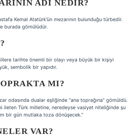
RININ ADI NEDIR?
ustafa Kemal Atatürk’ün mezarının bulunduğu türbedir.
 de burada gömülüdür.
?
lere tarihte önemli bir olayı veya büyük bir kişiyi
yük, sembolik bir yapıdır.
TOPRAKTA MI?
ezar odasında dualar eşliğinde “ana toprağına” gömüldü.
ni ileten Türk milletine, neredeyse vasiyet niteliğinde şu
im bir gün mutlaka toza dönüşecek.”
NELER VAR?