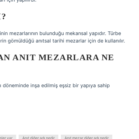
I?
erinin mezarlarının bulunduğu mekansal yapıdır. Türbe
in gömüldüğü anıtsal tarihi mezarlar için de kullanılır.
RAN ANIT MEZARLARA NE
 döneminde inşa edilmiş eşsiz bir yapıya sahip
eler var
Anıt diğer adı nedir
Anıt mezar diğer adı nedir