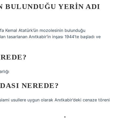
N BULUNDUĞU YERIN ADI
fa Kemal Atatürk’ün mozolesinin bulunduğu
n tasarlanan Anıtkabir’in inşası 1944’te başladı ve
EREDE?
rlığı
DASI NEREDE?
slami usullere uygun olarak Anıtkabir’deki cenaze töreni