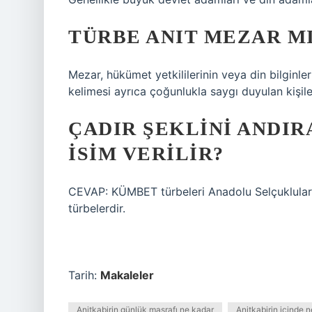
TÜRBE ANIT MEZAR M
Mezar, hükümet yetkililerinin veya din bilginl
kelimesi ayrıca çoğunlukla saygı duyulan kişiler
ÇADIR ŞEKLINI ANDI
ISIM VERILIR?
CEVAP: KÜMBET türbeleri Anadolu Selçukluları
türbelerdir.
Tarih:
Makaleler
Anitkabirin günlük masrafı ne kadar
Anitkabirin içinde n