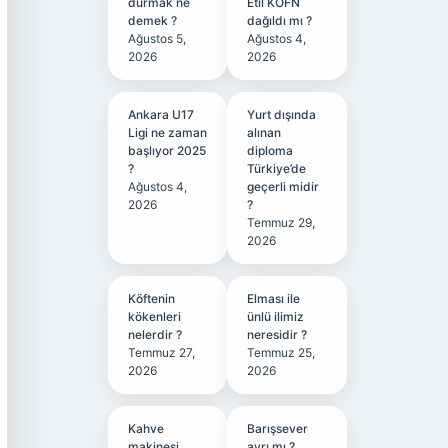
durmak ne
Etil KÖFN
demek ?
dağıldı mı ?
Ağustos 5,
Ağustos 4,
2026
2026
Ankara U17
Yurt dışında
Ligi ne zaman
alınan
başlıyor 2025
diploma
?
Türkiye’de
Ağustos 4,
geçerli midir
2026
?
Temmuz 29,
2026
Köftenin
Elması ile
kökenleri
ünlü ilimiz
nelerdir ?
neresidir ?
Temmuz 27,
Temmuz 25,
2026
2026
Kahve
Barışsever
makinesi
ayrı mı ?