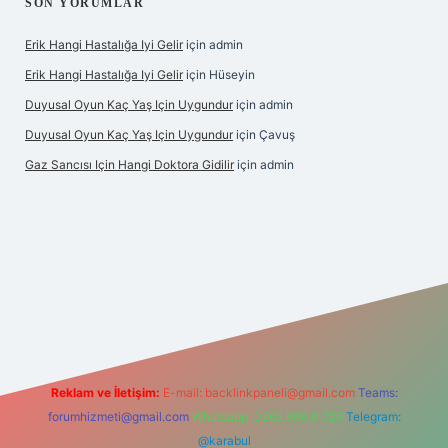
SON YORUMLAR
Erik Hangi Hastalığa Iyi Gelir
için
admin
Erik Hangi Hastalığa Iyi Gelir
için
Hüseyin
Duyusal Oyun Kaç Yaş Için Uygundur
için
admin
Duyusal Oyun Kaç Yaş Için Uygundur
için
Çavuş
Gaz Sancısı Için Hangi Doktora Gidilir
için
admin
/
Reklam ve İletişim:
E-mail:
backlinkpaneli@gmail.com
Teams:
forumhizmeti@gmail.com
Whatsapp: 0262 606 0 726
Telegram:
@karabul