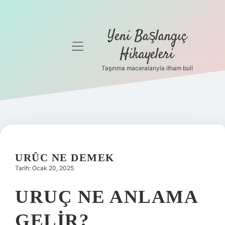
Yeni Başlangıç
menüyü
Hikayeleri
aç
Taşınma maceralarıyla ilham bul!
Anasayfa
Gizlilik
Politikası
Yasal Uyarı
URÛC NE DEMEK
Hakkımızda
Tarih: Ocak 20, 2025
URUÇ NE ANLAMA
GELIR?