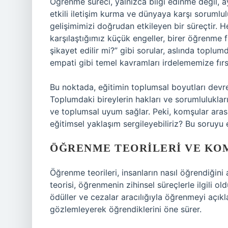
Öğrenme süreci, yalnızca bilgi edinme değil, 
etkili iletişim kurma ve dünyaya karşı sorumlul
gelişimimizi doğrudan etkileyen bir süreçtir. 
karşılaştığımız küçük engeller, birer öğrenme f
şikayet edilir mi?” gibi sorular, aslında toplum
empati gibi temel kavramları irdelememize fırsa
Bu noktada, eğitimin toplumsal boyutları devreye
Toplumdaki bireylerin hakları ve sorumlulukları h
ve toplumsal uyum sağlar. Peki, komşular aras
eğitimsel yaklaşım sergileyebiliriz? Bu soruyu 
ÖĞRENME TEORILERI VE KOM
Öğrenme teorileri, insanların nasıl öğrendiğini 
teorisi, öğrenmenin zihinsel süreçlerle ilgili o
ödüller ve cezalar aracılığıyla öğrenmeyi açıkla
gözlemleyerek öğrendiklerini öne sürer.