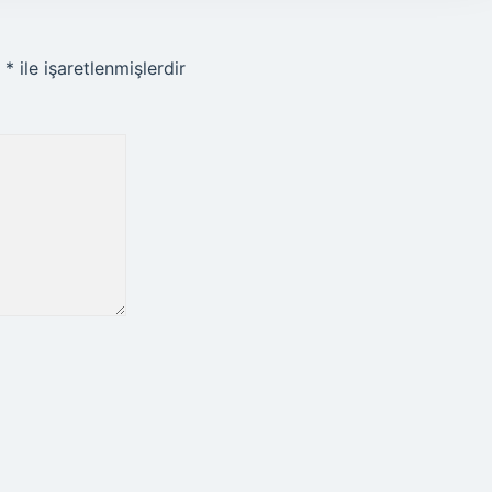
r
*
ile işaretlenmişlerdir