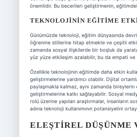
önemlidir. Bu becerileri geliştirmenin, eğitimd
TEKNOLOJININ EĞITIME ETKI
Günümüzde teknoloji, eğitim dünyasında devrim y
öğrenme stillerine hitap etmekte ve çeşitli etki
zamanda sosyal ilişkilerde bir boşluk da yaratab
yüz yüze etkileşim azalabilir, bu da empati ve s
Özellikle teknolojinin eğitimde daha etkin kullan
geliştirmelerine yardımcı olabilir. Dijital ortam
paylaşmakla kalmaz, aynı zamanda bireylerin d
geliştirmelerine katkı sağlayabilir. Sosyal medy
rolü üzerine yapılan araştırmalar, insanların so
adına teknoloji kullanımının potansiyelini ort
ELEŞTIREL DÜŞÜNME 