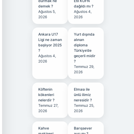
durmak ne
Etil KÖFN
demek ?
dağıldı mı ?
Ağustos 5,
Ağustos 4,
2026
2026
Ankara U17
Yurt dışında
Ligi ne zaman
alınan
başlıyor 2025
diploma
?
Türkiye’de
Ağustos 4,
geçerli midir
2026
?
Temmuz 29,
2026
Köftenin
Elması ile
kökenleri
ünlü ilimiz
nelerdir ?
neresidir ?
Temmuz 27,
Temmuz 25,
2026
2026
Kahve
Barışsever
makinesi
ayrı mı ?