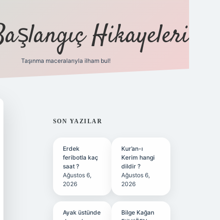
Başlangıç Hikayeleri
Taşınma maceralarıyla ilham bul!
ilbet
vd casino
vdcasino
https://www.betexper.xyz/
SIDEBAR
SON YAZILAR
Erdek
Kur’an-ı
feribotla kaç
Kerim hangi
saat ?
dildir ?
Ağustos 6,
Ağustos 6,
2026
2026
Ayak üstünde
Bilge Kağan