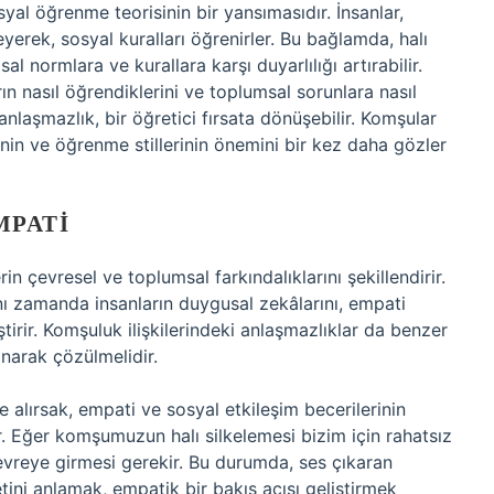
syal öğrenme teorisinin bir yansımasıdır. İnsanlar,
eyerek, sosyal kuralları öğrenirler. Bu bağlamda, halı
l normlara ve kurallara karşı duyarlılığı artırabilir.
n nasıl öğrendiklerini ve toplumsal sorunlara nasıl
anlaşmazlık, bir öğretici fırsata dönüşebilir. Komşular
rinin ve öğrenme stillerinin önemini bir kez daha gözler
MPATI
in çevresel ve toplumsal farkındalıklarını şekillendirir.
nı zamanda insanların duygusal zekâlarını, empati
ştirir. Komşuluk ilişkilerindeki anlaşmazlıklar da benzer
lanarak çözülmelidir.
le alırsak, empati ve sosyal etkileşim becerilerinin
ır. Eğer komşumuzun halı silkelemesi bizim için rahatsız
evreye girmesi gerekir. Bu durumda, ses çıkaran
etini anlamak, empatik bir bakış açısı geliştirmek