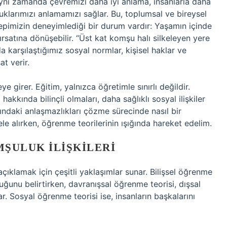
aynı zamanda çevremizi daha iyi anlama, insanlarla daha
uklarımızı anlamamızı sağlar. Bu, toplumsal ve bireysel
Hepimizin deneyimlediği bir durum vardır: Yaşamın içinde
ırsatına dönüşebilir. “Üst kat komşu halı silkeleyen yere
da karşılaştığımız sosyal normlar, kişisel haklar ve
t verir.
 girer. Eğitim, yalnızca öğretimle sınırlı değildir.
akkında bilinçli olmaları, daha sağlıklı sosyal ilişkiler
ındaki anlaşmazlıkları çözme sürecinde nasıl bir
ele alırken, öğrenme teorilerinin ışığında hareket edelim.
ŞULUK İLIŞKILERI
açıklamak için çeşitli yaklaşımlar sunar. Bilişsel öğrenme
lduğunu belirtirken, davranışsal öğrenme teorisi, dışsal
r. Sosyal öğrenme teorisi ise, insanların başkalarını