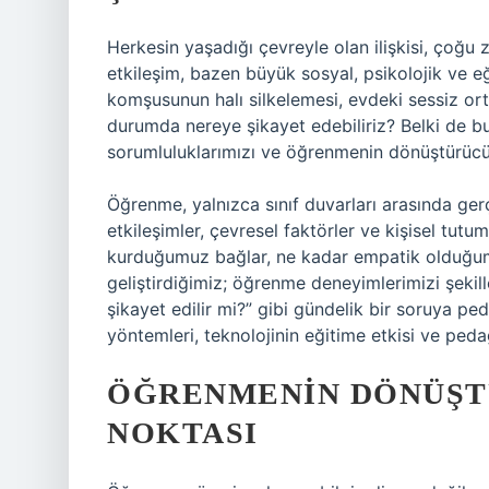
Herkesin yaşadığı çevreyle olan ilişkisi, çoğ
etkileşim, bazen büyük sosyal, psikolojik ve eği
komşusunun halı silkelemesi, evdeki sessiz orta
durumda nereye şikayet edebiliriz? Belki de bu
sorumluluklarımızı ve öğrenmenin dönüştürücü 
Öğrenme, yalnızca sınıf duvarları arasında ger
etkileşimler, çevresel faktörler ve kişisel tutu
kurduğumuz bağlar, ne kadar empatik olduğum
geliştirdiğimiz; öğrenme deneyimlerimizi şekill
şikayet edilir mi?” gibi gündelik bir soruya p
yöntemleri, teknolojinin eğitime etkisi ve peda
ÖĞRENMENIN DÖNÜŞT
NOKTASI