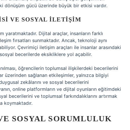
eki dönüşüm gücü üzerinde büyük bir etkisi vardır.
SI VE SOSYAL İLETIŞIM
aratmaktadır. Dijital araçlar, insanların farklı
leşim fırsatları sunmaktadır. Ancak, teknoloji aynı
iliyor. Çevrimiçi iletişim araçları ile insanlar arasındaki
osyal becerilerde eksikliklere yol açabilir.
ılması, öğrencilerin toplumsal ilişkilerdeki becerilerini
lar üzerinden sağlanan etkileşimler, yalnızca bilgiyi
uygusal zekâlarını ve sosyal becerilerini
anın, online platformların ve dijital oyunların eğitimdeki
syal becerilerini ve toplumsal farkındalıklarını artırmak
aya koymaktadır.
VE SOSYAL SORUMLULUK