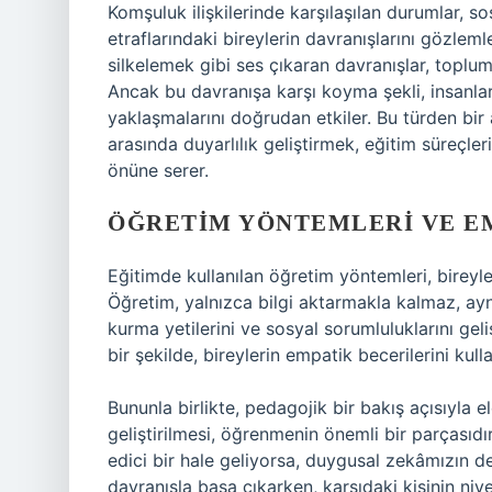
Komşuluk ilişkilerinde karşılaşılan durumlar, so
etraflarındaki bireylerin davranışlarını gözleml
silkelemek gibi ses çıkaran davranışlar, toplumsa
Ancak bu davranışa karşı koyma şekli, insanları
yaklaşmalarını doğrudan etkiler. Bu türden bir 
arasında duyarlılık geliştirmek, eğitim süreçle
önüne serer.
ÖĞRETIM YÖNTEMLERI VE E
Eğitimde kullanılan öğretim yöntemleri, bireyler
Öğretim, yalnızca bilgi aktarmakla kalmaz, ay
kurma yetilerini ve sosyal sorumluluklarını geli
bir şekilde, bireylerin empatik becerilerini kul
Bununla birlikte, pedagojik bir bakış açısıyla e
geliştirilmesi, öğrenmenin önemli bir parçasıd
edici bir hale geliyorsa, duygusal zekâmızın d
davranışla başa çıkarken, karşıdaki kişinin niy