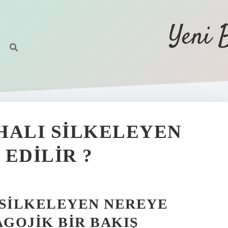
Yeni 
HALI SILKELEYEN
EDILIR ?
 SILKELEYEN NEREYE
AGOJIK BIR BAKIŞ