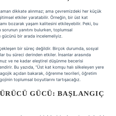
u zaman dikkate alınmaz; ama çevremizdeki her küçük
timsel etkiler yaratabilir. Örneğin, bir üst kat
mı bozarak yaşam kalitesini etkileyebilir. Peki, bu
 sorunun yanıtını bulurken, toplumsal
gücünü bir arada incelemeliyiz.
çekleşen bir süreç değildir. Birçok durumda, sosyal
mlar bu süreci derinden etkiler. İnsanlar arasında
uz ve ne kadar eleştirel düşünme becerisi
endirir. Bu yazıda, “Üst kat komşu halı silkeleyen yere
edagojik açıdan bakarak, öğrenme teorileri, öğretim
gojinin toplumsal boyutlarını tartışacağız.
ÜRÜCÜ GÜCÜ: BAŞLANGIÇ