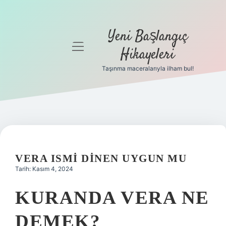
Yeni Başlangıç
menüyü
Hikayeleri
aç
Taşınma maceralarıyla ilham bul!
Anasayfa
Gizlilik
Politikası
Yasal Uyarı
VERA ISMI DINEN UYGUN MU
Hakkımızda
Tarih: Kasım 4, 2024
KURANDA VERA NE
DEMEK?