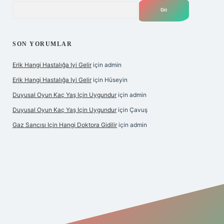
Arama
SON YORUMLAR
Erik Hangi Hastalığa Iyi Gelir
için
admin
Erik Hangi Hastalığa Iyi Gelir
için
Hüseyin
Duyusal Oyun Kaç Yaş Için Uygundur
için
admin
Duyusal Oyun Kaç Yaş Için Uygundur
için
Çavuş
Gaz Sancısı Için Hangi Doktora Gidilir
için
admin
et
vd casino
vdcasino
https://www.betexper.xyz/