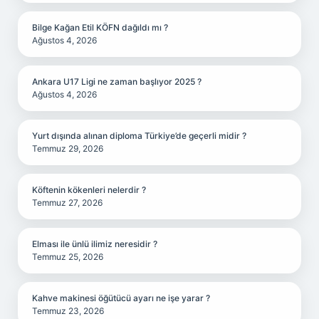
Bilge Kağan Etil KÖFN dağıldı mı ?
Ağustos 4, 2026
Ankara U17 Ligi ne zaman başlıyor 2025 ?
Ağustos 4, 2026
Yurt dışında alınan diploma Türkiye’de geçerli midir ?
Temmuz 29, 2026
Köftenin kökenleri nelerdir ?
Temmuz 27, 2026
Elması ile ünlü ilimiz neresidir ?
Temmuz 25, 2026
Kahve makinesi öğütücü ayarı ne işe yarar ?
Temmuz 23, 2026