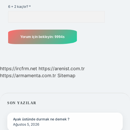
6 + 2 kaçtır?
*
https://ircfrm.net
https://arenist.com.tr
https://armamenta.com.tr
Sitemap
SIDEBAR
SON YAZILAR
Ayak üstünde durmak ne demek ?
Ağustos 5, 2026