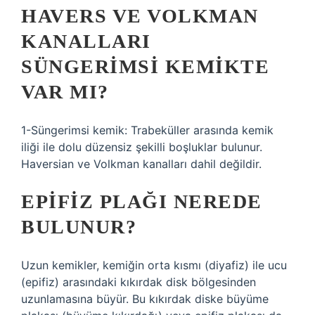
HAVERS VE VOLKMAN
KANALLARI
SÜNGERIMSI KEMIKTE
VAR MI?
1-Süngerimsi kemik: Trabeküller arasında kemik
iliği ile dolu düzensiz şekilli boşluklar bulunur.
Haversian ve Volkman kanalları dahil değildir.
EPIFIZ PLAĞI NEREDE
BULUNUR?
Uzun kemikler, kemiğin orta kısmı (diyafiz) ile ucu
(epifiz) arasındaki kıkırdak disk bölgesinden
uzunlamasına büyür. Bu kıkırdak diske büyüme