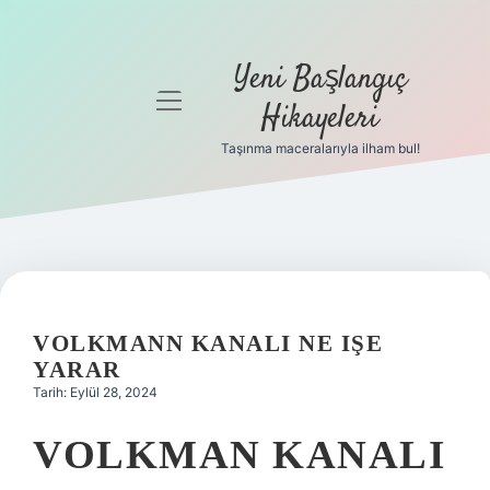
Yeni Başlangıç
menüyü
Hikayeleri
aç
Taşınma maceralarıyla ilham bul!
Anasayfa
Gizlilik
Politikası
Yasal Uyarı
VOLKMANN KANALI NE IŞE
Hakkımızda
YARAR
Tarih: Eylül 28, 2024
VOLKMAN KANALI