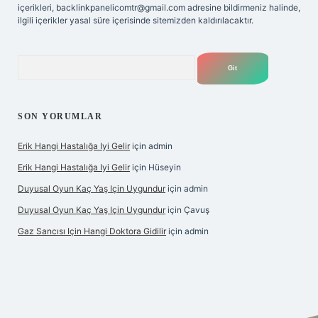
içerikleri,
backlinkpanelicomtr@gmail.com
adresine bildirmeniz halinde,
ilgili içerikler yasal süre içerisinde sitemizden kaldırılacaktır.
Arama
SON YORUMLAR
Erik Hangi Hastalığa Iyi Gelir
için
admin
Erik Hangi Hastalığa Iyi Gelir
için
Hüseyin
Duyusal Oyun Kaç Yaş Için Uygundur
için
admin
Duyusal Oyun Kaç Yaş Için Uygundur
için
Çavuş
Gaz Sancısı Için Hangi Doktora Gidilir
için
admin