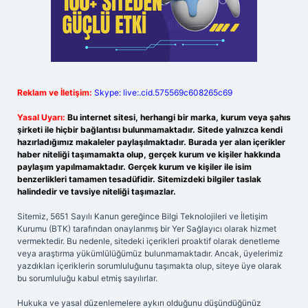
Reklam ve İletişim:
Skype: live:.cid.575569c608265c69
Yasal Uyarı:
Bu internet sitesi, herhangi bir marka, kurum veya şahıs
şirketi ile hiçbir bağlantısı bulunmamaktadır. Sitede yalnızca kendi
hazırladığımız makaleler paylaşılmaktadır. Burada yer alan içerikler
haber niteliği taşımamakta olup, gerçek kurum ve kişiler hakkında
paylaşım yapılmamaktadır. Gerçek kurum ve kişiler ile isim
benzerlikleri tamamen tesadüfidir. Sitemizdeki bilgiler taslak
halindedir ve tavsiye niteliği taşımazlar.
Sitemiz, 5651 Sayılı Kanun gereğince Bilgi Teknolojileri ve İletişim
Kurumu (BTK) tarafından onaylanmış bir Yer Sağlayıcı olarak hizmet
vermektedir. Bu nedenle, sitedeki içerikleri proaktif olarak denetleme
veya araştırma yükümlülüğümüz bulunmamaktadır. Ancak, üyelerimiz
yazdıkları içeriklerin sorumluluğunu taşımakta olup, siteye üye olarak
bu sorumluluğu kabul etmiş sayılırlar.
Hukuka ve yasal düzenlemelere aykırı olduğunu düşündüğünüz