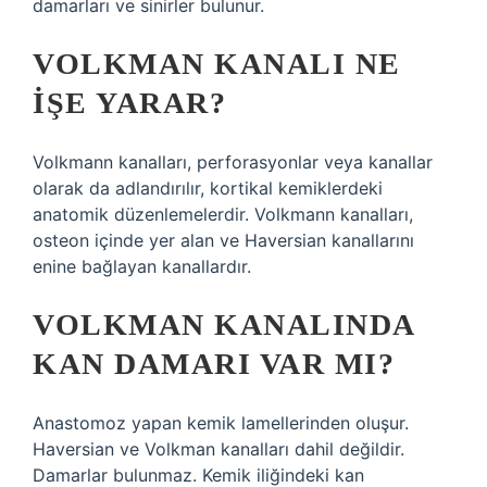
damarları ve sinirler bulunur.
VOLKMAN KANALI NE
IŞE YARAR?
Volkmann kanalları, perforasyonlar veya kanallar
olarak da adlandırılır, kortikal kemiklerdeki
anatomik düzenlemelerdir. Volkmann kanalları,
osteon içinde yer alan ve Haversian kanallarını
enine bağlayan kanallardır.
VOLKMAN KANALINDA
KAN DAMARI VAR MI?
Anastomoz yapan kemik lamellerinden oluşur.
Haversian ve Volkman kanalları dahil değildir.
Damarlar bulunmaz. Kemik iliğindeki kan