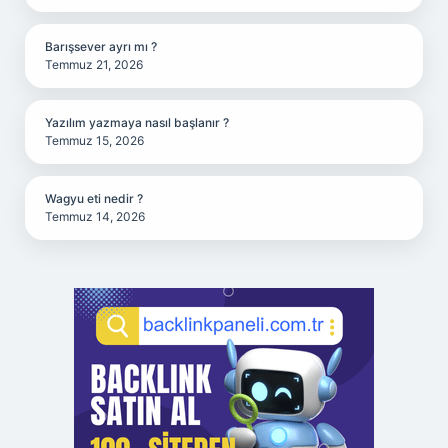
Barışsever ayrı mı ?
Temmuz 21, 2026
Yazılım yazmaya nasıl başlanır ?
Temmuz 15, 2026
Wagyu eti nedir ?
Temmuz 14, 2026