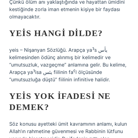
Çünkü ölüm anı yaklaştığında ve hayattan ümidini
kestiğinde zorla iman etmenin kişiye bir faydası
olmayacaktır.
YEIS HANGI DILDE?
yeis – Nişanyan Sözlüğü. Arapça yaˀs يأس
kelimesinden ödünç alınmış bir kelimedir ve
“umutsuzluk, vazgeçme” anlamına gelir. Bu kelime,
Arapça yaˀisa يئس fiilinin faˁl ölçüsünde
“umutsuzluğa düştü” fiilinin infinitive halidir.
YEIS YOK IFADESI NE
DEMEK?
Söz konusu ayetteki ümit kavramının anlamı, kulun
Allah’ın rahmetine güvenmesi ve Rabbinin lütfunu