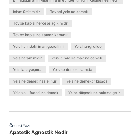
Bir müslümanın Allahın rahmetinden ümidini kesmemesi nedir
İslam ümit midir
Tevbei yeis ne demek
Tövbe kapısı herkese açık mıdır
Tövbe kapısı ne zaman kapanır
Yeis halindeki iman geçerli mi
Yeis hangi dilde
Yeis haram mıdır
Yeis içinde kalmak ne demek
Yeis kaç yaşında
Yeis ne demek islamda
Yeis ne demek risalei nur
Yeis ne demektir kısaca
Yeis yok ifadesi ne demek
Yeise düşmek ne anlama gelir
Önceki Yazı
Apatetik Agnostik Nedir