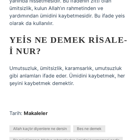
yanında hissetmesidir. Bu ifadenin zıttı olan
ümitsizlik, kulun Allah’ın rahmetinden ve
yardımından ümidini kaybetmesidir. Bu ifade yeis
olarak da kullanılır.
YEIS NE DEMEK RISALE-
I NUR?
Umutsuzluk, ümitsizlik, karamsarlık, umutsuzluk
gibi anlamları ifade eder. Ümidini kaybetmek, her
şeyini kaybetmek demektir.
Tarih:
Makaleler
Allah kaçtır diyenlere ne dersin
Bes ne demek