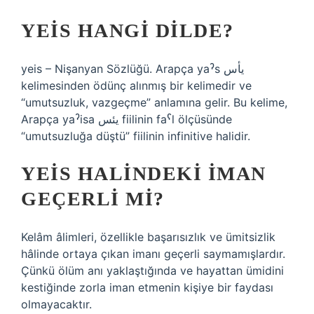
YEIS HANGI DILDE?
yeis – Nişanyan Sözlüğü. Arapça yaˀs يأس
kelimesinden ödünç alınmış bir kelimedir ve
“umutsuzluk, vazgeçme” anlamına gelir. Bu kelime,
Arapça yaˀisa يئس fiilinin faˁl ölçüsünde
“umutsuzluğa düştü” fiilinin infinitive halidir.
YEIS HALINDEKI IMAN
GEÇERLI MI?
Kelâm âlimleri, özellikle başarısızlık ve ümitsizlik
hâlinde ortaya çıkan imanı geçerli saymamışlardır.
Çünkü ölüm anı yaklaştığında ve hayattan ümidini
kestiğinde zorla iman etmenin kişiye bir faydası
olmayacaktır.