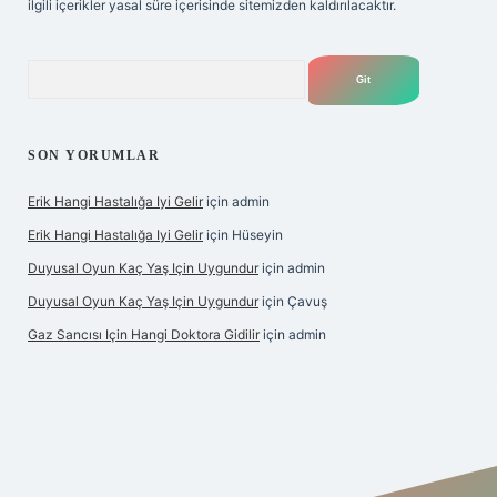
ilgili içerikler yasal süre içerisinde sitemizden kaldırılacaktır.
Arama
SON YORUMLAR
Erik Hangi Hastalığa Iyi Gelir
için
admin
Erik Hangi Hastalığa Iyi Gelir
için
Hüseyin
Duyusal Oyun Kaç Yaş Için Uygundur
için
admin
Duyusal Oyun Kaç Yaş Için Uygundur
için
Çavuş
Gaz Sancısı Için Hangi Doktora Gidilir
için
admin
lbet
vd casino
vdcasino
https://www.betexper.xyz/