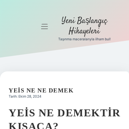
Yeni Başlangıç
menüyü
Hikayeleri
aç
Taşınma maceralarıyla ilham bul!
Anasayfa
Gizlilik
Politikası
Yasal Uyarı
YEIS NE NE DEMEK
Hakkımızda
Tarih: Ekim 28, 2024
YEIS NE DEMEKTIR
KISACA?