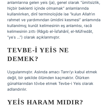
anlamlarına gelen yeis (ja), genel olarak “ümitsizlik,
hiçbir beklenti içinde olmamak” anlamlarında
kullanılırken, dinî terminolojide ise “kulun Allah’ın
rahmet ve yardımından ümidini kesmesi” anlamında
kullanılmış; kunût kelimesinin eş anlamlısı, racâ
kelimesinin zıttı (Râgıb el-İsfahânî, el-Müfredât,
“yeʾs …”) olarak açıklanmıştır.
TEVBE-I YEIS NE
DEMEK?
Uygulanmıştır. Aslında amacı Tanrı’yı ​​kabul etmek
değil, bir şekilde ölümden kaçmaktır. Ölürken
günahlarından tövbe etmek Tevbe-i Yeis olarak
adlandırılır.
YEIS HARAM MIDIR?