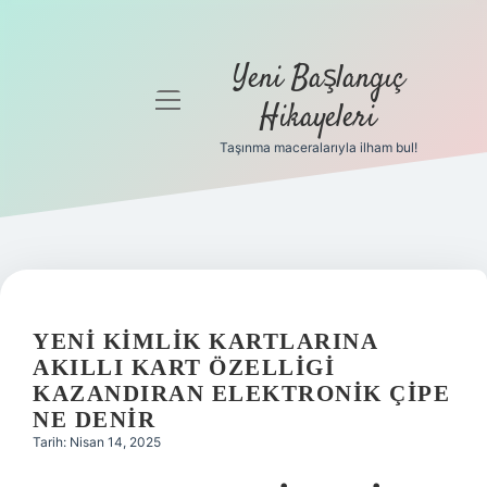
Yeni Başlangıç
menüyü
Hikayeleri
aç
Taşınma maceralarıyla ilham bul!
Anasayfa
Gizlilik
Politikası
Yasal Uyarı
YENI KIMLIK KARTLARINA
Hakkımızda
AKILLI KART ÖZELLIGI
KAZANDIRAN ELEKTRONIK ÇIPE
NE DENIR
Tarih: Nisan 14, 2025