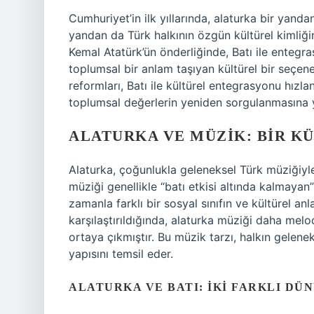
Cumhuriyet’in ilk yıllarında, alaturka bir yanda
yandan da Türk halkının özgün kültürel kimliğin
Kemal Atatürk’ün önderliğinde, Batı ile entegr
toplumsal bir anlam taşıyan kültürel bir seçene
reformları, Batı ile kültürel entegrasyonu hız
toplumsal değerlerin yeniden sorgulanmasına y
ALATURKA VE MÜZIK: BIR K
Alaturka, çoğunlukla geleneksel Türk müziğiyle 
müziği genellikle “batı etkisi altında kalmayan”
zamanla farklı bir sosyal sınıfın ve kültürel anl
karşılaştırıldığında, alaturka müziği daha melo
ortaya çıkmıştır. Bu müzik tarzı, halkın gelen
yapısını temsil eder.
ALATURKA VE BATI: İKI FARKLI DÜ