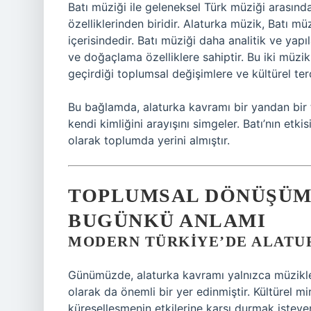
Batı müziği ile geleneksel Türk müziği arasında
özelliklerinden biridir. Alaturka müzik, Batı mü
içerisindedir. Batı müziği daha analitik ve yap
ve doğaçlama özelliklere sahiptir. Bu iki müzik 
geçirdiği toplumsal değişimlere ve kültürel ter
Bu bağlamda, alaturka kavramı bir yandan bir t
kendi kimliğini arayışını simgeler. Batı’nın etki
olarak toplumda yerini almıştır.
TOPLUMSAL DÖNÜŞÜM 
BUGÜNKÜ ANLAMI
MODERN TÜRKIYE’DE ALATU
Günümüzde, alaturka kavramı yalnızca müzikle
olarak da önemli bir yer edinmiştir. Kültürel
küreselleşmenin etkilerine karşı durmak isteyen