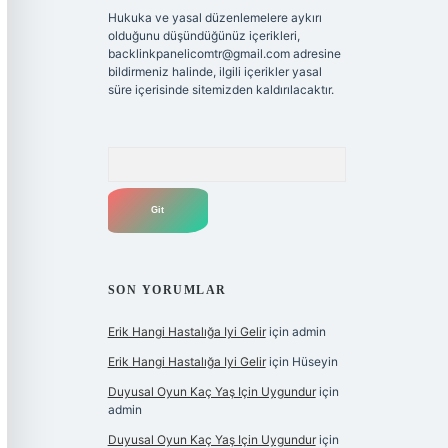
Hukuka ve yasal düzenlemelere aykırı
olduğunu düşündüğünüz içerikleri,
backlinkpanelicomtr@gmail.com
adresine
bildirmeniz halinde, ilgili içerikler yasal
süre içerisinde sitemizden kaldırılacaktır.
Arama
SON YORUMLAR
Erik Hangi Hastalığa Iyi Gelir
için
admin
Erik Hangi Hastalığa Iyi Gelir
için
Hüseyin
Duyusal Oyun Kaç Yaş Için Uygundur
için
admin
Duyusal Oyun Kaç Yaş Için Uygundur
için