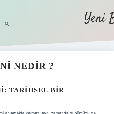
Yeni 
I NEDIR ?
: TARIHSEL BIR
önemi anlamakla kalmaz; aynı zamanda günümüzü de