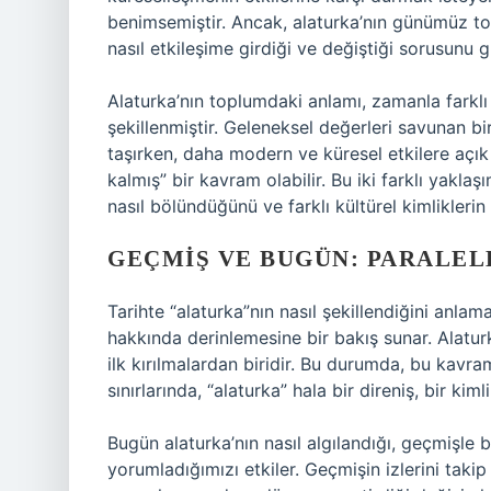
benimsemiştir. Ancak, alaturka’nın günümüz to
nasıl etkileşime girdiği ve değiştiği sorusunu
Alaturka’nın toplumdaki anlamı, zamanla farklı
şekillenmiştir. Geleneksel değerleri savunan bir
taşırken, daha modern ve küresel etkilere açık
kalmış” bir kavram olabilir. Bu iki farklı yakla
nasıl bölündüğünü ve farklı kültürel kimliklerin 
GEÇMIŞ VE BUGÜN: PARALEL
Tarihte “alaturka”nın nasıl şekillendiğini anlam
hakkında derinlemesine bir bakış sunar. Alaturka
ilk kırılmalardan biridir. Bu durumda, bu kavr
sınırlarında, “alaturka” hala bir direniş, bir kiml
Bugün alaturka’nın nasıl algılandığı, geçmişle
yorumladığımızı etkiler. Geçmişin izlerini tak