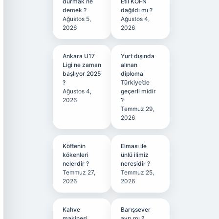
durmak ne
Etil KÖFN
demek ?
dağıldı mı ?
Ağustos 5,
Ağustos 4,
2026
2026
Ankara U17
Yurt dışında
Ligi ne zaman
alınan
başlıyor 2025
diploma
?
Türkiye’de
Ağustos 4,
geçerli midir
2026
?
Temmuz 29,
2026
Köftenin
Elması ile
kökenleri
ünlü ilimiz
nelerdir ?
neresidir ?
Temmuz 27,
Temmuz 25,
2026
2026
Kahve
Barışsever
makinesi
ayrı mı ?