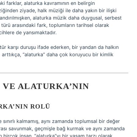
ki farklar, alaturka kavramının en belirgin
ziğinden ziyade, halk müziği ile daha yakın bir ilişki
ılandırılmışken, alaturka müzik daha duygusal, serbest
türü arasındaki fark, toplumların tarihsel olarak
cihlere de yansımaktadır.
ür karşı duruşu ifade ederken, bir yandan da halkın
si arttıkça, “alaturka” daha çok koruyucu bir kimlik
VE ALATURKA’NIN
RKA’NIN ROLÜ
 sınırlı kalmamış, aynı zamanda toplumsal bir değer
 mirası savunmak, geçmişle bağ kurmak ve aynı zamanda
 birçok insan, “alaturka”yı bir yaşam tarzı olarak