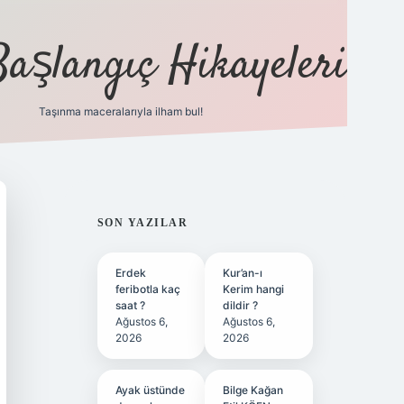
Başlangıç Hikayeleri
Taşınma maceralarıyla ilham bul!
ilbet
vd casino
vdcasino
https://www.betexper.xyz/
SIDEBAR
SON YAZILAR
Erdek
Kur’an-ı
feribotla kaç
Kerim hangi
saat ?
dildir ?
Ağustos 6,
Ağustos 6,
2026
2026
Ayak üstünde
Bilge Kağan