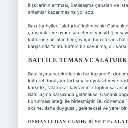
ilişkilerinin artması, Batılılaşma çabaları ve İ
anlamlar kazanmasına yol açtı.
Bazı tarihçiler, “alaturka” kelimesinin Osmanlı 
çatışmalar ve uyum süreçlerini yansıttığını s
kültürüne ait olan her şey için bir referans halin
karşısında “alaturka”nın bir savunma, bir karşı 
BATI ILE TEMAS VE ALATUR
Batılılaşma hareketlerinin hız kazandığı dön
kültürel dönüşüm tartışmaları yükselmeye başlam
karşıtlık, “alaturka” kavramının toplumsal anlam
Batılılaşma karşısında geleneksel Osmanlı değe
korunması isteği ile birleşmiştir. Bu dönemde “a
aksine, daha duygusal, geleneksel ve yerel bir a
OSMANLI’DAN CUMHURIYET’E: ALAT