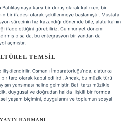
n Batılılaşmaya karşı bir duruş olarak kalırken, bir
in bir ifadesi olarak şekillenmeye başlamıştır. Mustafa
asyon sürecinin hız kazandığı dönemde bile, alaturka’nın
ği ifade ettiğini görebiliriz. Cumhuriyet dönemi
landırmış olsa da, bu entegrasyon bir yandan da
ol açmıştır.
ÜLTÜREL TEMSIL
ilişkilendirilir. Osmanlı İmparatorluğu’nda, alaturka
 bir tarz olarak kabul edilirdi. Ancak, bu müzik türü
ayışın yansıması haline gelmiştir. Batı tarzı müzikle
dik, duygusal ve doğrudan halkla ilişkili bir formda
eksel yaşam biçimini, duygularını ve toplumun sosyal
NYANIN HARMANI