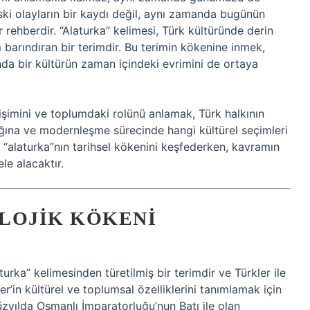
ki olayların bir kaydı değil, aynı zamanda bugünün
r rehberdir. “Alaturka” kelimesi, Türk kültüründe derin
 barındıran bir terimdir. Bu terimin kökenine inmek,
da bir kültürün zaman içindeki evrimini de ortaya
elişimini ve toplumdaki rolünü anlamak, Türk halkının
ladığına ve modernleşme sürecinde hangi kültürel seçimleri
ı, “alaturka”nın tarihsel kökenini keşfederken, kavramın
le alacaktır.
LOJIK KÖKENI
urka” kelimesinden türetilmiş bir terimdir ve Türkler ile
kler’in kültürel ve toplumsal özelliklerini tanımlamak için
 yüzyılda Osmanlı İmparatorluğu’nun Batı ile olan