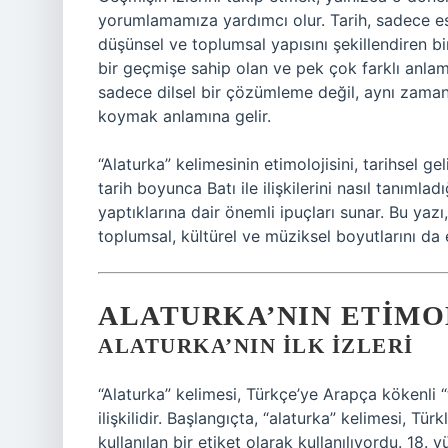
yorumlamamıza yardımcı olur. Tarih, sadece es
düşünsel ve toplumsal yapısını şekillendiren bi
bir geçmişe sahip olan ve pek çok farklı anlam
sadece dilsel bir çözümleme değil, aynı zaman
koymak anlamına gelir.
“Alaturka” kelimesinin etimolojisini, tarihsel g
tarih boyunca Batı ile ilişkilerini nasıl tanım
yaptıklarına dair önemli ipuçları sunar. Bu yaz
toplumsal, kültürel ve müziksel boyutlarını da e
ALATURKA’NIN ETIMO
ALATURKA’NIN İLK İZLERI
“Alaturka” kelimesi, Türkçe’ye Arapça kökenli “t
ilişkilidir. Başlangıçta, “alaturka” kelimesi, Tür
kullanılan bir etiket olarak kullanılıyordu. 18.