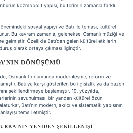
stanbul’un kozmopolit yapısı, bu terimin zamanla farklı
dönemindeki sosyal yapıyı ve Batı ile teması, kültürel
avunur. Bu kavram zamanla, geleneksel Osmanlı müziği ve
e gelmiştir. Özellikle Batı’dan gelen kültürel etkilerin
duruş olarak ortaya çıkması ilginçtir.
KA’NIN DÖNÜŞÜMÜ
emde, Osmanlı toplumunda modernleşme, reform ve
ıştır. Batı’ya karşı gösterilen bu ilgisizlik ya da bazen
ını şekillendirmeye başlamıştır. 19. yüzyılda,
rlerinin savunulması, bir yandan kültürel özün
laturka”, Batı’nın modern, akılcı ve sistematik yapısının
nlayışı temsil etmiştir.
URKA’NIN YENIDEN ŞEKILLENIŞI