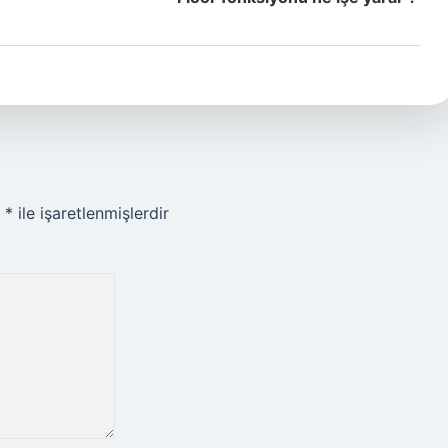
r
*
ile işaretlenmişlerdir