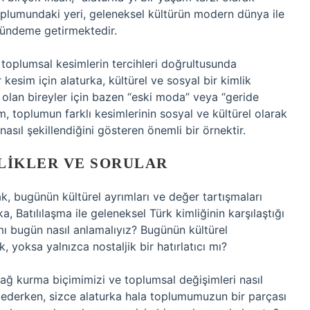
plumundaki yeri, geleneksel kültürün modern dünya ile
 gündeme getirmektedir.
 toplumsal kesimlerin tercihleri doğrultusunda
 kesim için alaturka, kültürel ve sosyal bir kimlik
 olan bireyler için bazen “eski moda” veya “geride
şım, toplumun farklı kesimlerinin sosyal ve kültürel olarak
nasıl şekillendiğini gösteren önemli bir örnektir.
LIKLER VE SORULAR
ak, bugünün kültürel ayrımları ve değer tartışmaları
, Batılılaşma ile geleneksel Türk kimliğinin karşılaştığı
amı bugün nasıl anlamalıyız? Bugünün kültürel
ik, yoksa yalnızca nostaljik bir hatırlatıcı mı?
 bağ kurma biçimimizi ve toplumsal değişimleri nasıl
ip ederken, sizce alaturka hala toplumumuzun bir parçası