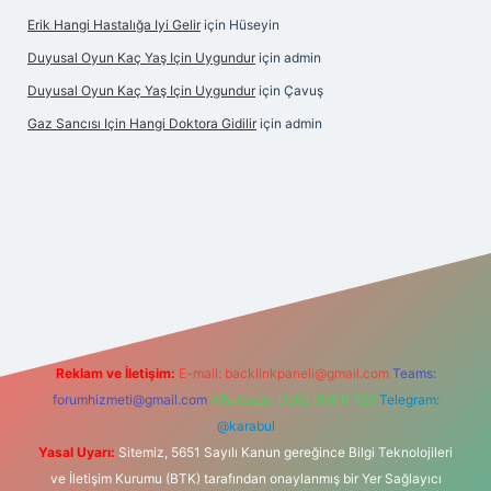
Erik Hangi Hastalığa Iyi Gelir
için
Hüseyin
Duyusal Oyun Kaç Yaş Için Uygundur
için
admin
Duyusal Oyun Kaç Yaş Için Uygundur
için
Çavuş
Gaz Sancısı Için Hangi Doktora Gidilir
için
admin
ilbet
vd casino
vdcasino
https://www.betexper.xyz/
Reklam ve İletişim:
E-mail:
backlinkpaneli@gmail.com
Teams:
forumhizmeti@gmail.com
Whatsapp: 0262 606 0 726
Telegram:
@karabul
Yasal Uyarı:
Sitemiz, 5651 Sayılı Kanun gereğince Bilgi Teknolojileri
ve İletişim Kurumu (BTK) tarafından onaylanmış bir Yer Sağlayıcı