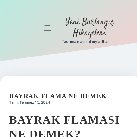
Yeni Başlangıç
menüyü
Hikayeleri
aç
Taşınma maceralarıyla ilham bul!
Anasayfa
Gizlilik
Politikası
Yasal Uyarı
BAYRAK FLAMA NE DEMEK
Hakkımızda
Tarih: Temmuz 15, 2024
BAYRAK FLAMASI
NE DEMEK?