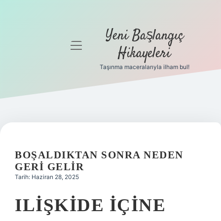
Yeni Başlangıç
menüyü
Hikayeleri
aç
Taşınma maceralarıyla ilham bul!
Anasayfa
Gizlilik
Politikası
Yasal Uyarı
BOŞALDIKTAN SONRA NEDEN
Hakkımızda
GERI GELIR
Tarih: Haziran 28, 2025
ILIŞKIDE IÇINE