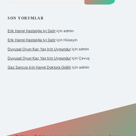
SON YORUMLAR
Erik Hangi Hastalığa Iyi Gelir
için
admin
Erik Hangi Hastalığa Iyi Gelir
için
Hüseyin
Duyusal Oyun Kaç Yaş Için Uygundur
için
admin
Duyusal Oyun Kaç Yaş Için Uygundur
için
Çavuş
Gaz Sancısı Için Hangi Doktora Gidilir
için
admin
et
vd casino
vdcasino
https://www.betexper.xyz/