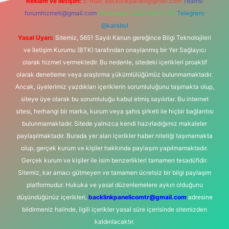
Reklam ve İletişim:
E-mail:
backlinkpaneli@gmail.com
Teams:
forumhizmeti@gmail.com
Whatsapp: 0262 606 0 726
Telegram:
@karabul
Yasal Uyarı:
Sitemiz, 5651 Sayılı Kanun gereğince Bilgi Teknolojileri
ve İletişim Kurumu (BTK) tarafından onaylanmış bir Yer Sağlayıcı
olarak hizmet vermektedir. Bu nedenle, sitedeki içerikleri proaktif
olarak denetleme veya araştırma yükümlülüğümüz bulunmamaktadır.
Ancak, üyelerimiz yazdıkları içeriklerin sorumluluğunu taşımakta olup,
siteye üye olarak bu sorumluluğu kabul etmiş sayılırlar. Bu internet
sitesi, herhangi bir marka, kurum veya şahıs şirketi ile hiçbir bağlantısı
bulunmamaktadır. Sitede yalnızca kendi hazırladığımız makaleler
paylaşılmaktadır. Burada yer alan içerikler haber niteliği taşımamakta
olup, gerçek kurum ve kişiler hakkında paylaşım yapılmamaktadır.
Gerçek kurum ve kişiler ile isim benzerlikleri tamamen tesadüfidir.
Sitemiz, kar amacı gütmeyen ve tamamen ücretsiz bir bilgi paylaşım
platformudur. Hukuka ve yasal düzenlemelere aykırı olduğunu
düşündüğünüz içerikleri,
backlinkpanelicomtr@gmail.com
adresine
bildirmeniz halinde, ilgili içerikler yasal süre içerisinde sitemizden
kaldırılacaktır.