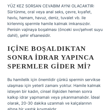
YÜZ KEZ SORSAN CEVABIM AYNI OLACAKTIR:
Sürtünme, oral veya anal seks, çevre, kıyafet,
havlu, hamam, havuz, deniz, tuvalet vb. ile
kirlenmiş spermle hamile kalmak imkansızdır.
Penisin vajinaya boşalması (önceki sıvı/şehvet suyu
dahil), şehir efsanesidir.
IÇINE BOŞALDIKTAN
SONRA IDRAR YAPINCA
SPERMLER GIDER MI?
Bu hamilelik için önemlidir çünkü spermin servikse
ulaşması için yeterli zamanı yoktur. Hamile kalmak
isteyen bir kadın, cinsel ilişkiden hemen sonra
kalkıp idrar yapmamalı veya yıkanmamalıdır. İdeal
olarak, 20-30 dakika uzanmalı ve kalçalarının
altına bir yastık koymalıdır.