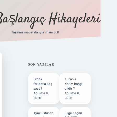
Başlangıç Hikayeleri
Taşınma maceralarıyla ilham bul!
ilbet
vd casino
vdcasino
https://www.betexper.xyz/
SIDEBAR
SON YAZILAR
Erdek
Kur’an-ı
feribotla kaç
Kerim hangi
saat ?
dildir ?
Ağustos 6,
Ağustos 6,
2026
2026
Ayak üstünde
Bilge Kağan