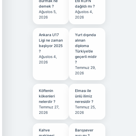
durmak ne
Etil KÖFN
demek ?
dağıldı mı ?
Ağustos 5,
Ağustos 4,
2026
2026
Ankara U17
Yurt dışında
Ligi ne zaman
alınan
başlıyor 2025
diploma
?
Türkiye’de
Ağustos 4,
geçerli midir
2026
?
Temmuz 29,
2026
Köftenin
Elması ile
kökenleri
ünlü ilimiz
nelerdir ?
neresidir ?
Temmuz 27,
Temmuz 25,
2026
2026
Kahve
Barışsever
makinesi
ayrı mı ?