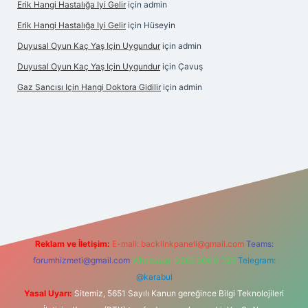
Erik Hangi Hastalığa Iyi Gelir
için
admin
Erik Hangi Hastalığa Iyi Gelir
için
Hüseyin
Duyusal Oyun Kaç Yaş Için Uygundur
için
admin
Duyusal Oyun Kaç Yaş Için Uygundur
için
Çavuş
Gaz Sancısı Için Hangi Doktora Gidilir
için
admin
er.xyz/
Reklam ve İletişim:
E-mail:
backlinkpaneli@gmail.com
Teams:
forumhizmeti@gmail.com
Whatsapp: 0262 606 0 726
Telegram:
@karabul
Yasal Uyarı:
Sitemiz, 5651 Sayılı Kanun gereğince Bilgi Teknolojileri