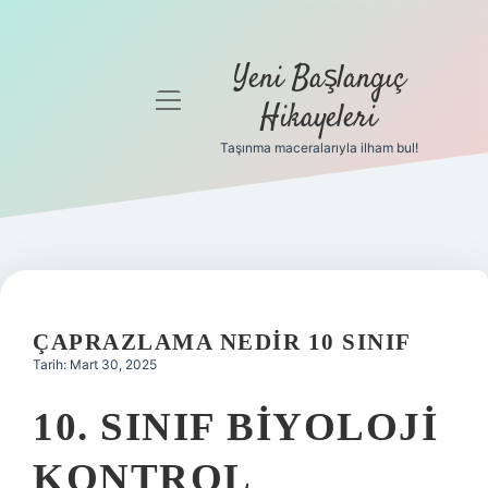
Yeni Başlangıç
menüyü
Hikayeleri
aç
Taşınma maceralarıyla ilham bul!
Anasayfa
Gizlilik
Politikası
Yasal Uyarı
ÇAPRAZLAMA NEDIR 10 SINIF
Hakkımızda
Tarih: Mart 30, 2025
10. SINIF BIYOLOJI
KONTROL