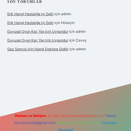
SON YORUMLAR
Erik Hangi Hastalığa Iyi Gelir
için
admin
Erik Hangi Hastalığa Iyi Gelir
için
Hüseyin
Duyusal Oyun Kaç Yaş Için Uygundur
için
admin
Duyusal Oyun Kaç Yaş Için Uygundur
için
Çavuş
Gaz Sancısı Için Hangi Doktora Gidilir
için
admin
xyz/
Reklam ve İletişim:
E-mail:
backlinkpaneli@gmail.com
Teams:
forumhizmeti@gmail.com
Whatsapp: 0262 606 0 726
Telegram:
@karabul