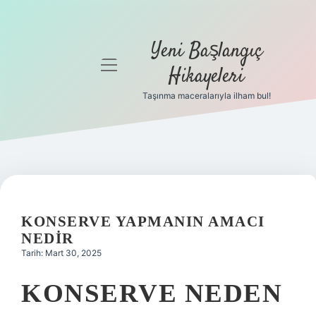
Yeni Başlangıç
menüyü
Hikayeleri
aç
Taşınma maceralarıyla ilham bul!
Anasayfa
Gizlilik
Politikası
Yasal Uyarı
KONSERVE YAPMANIN AMACI
Hakkımızda
NEDIR
Tarih: Mart 30, 2025
KONSERVE NEDEN