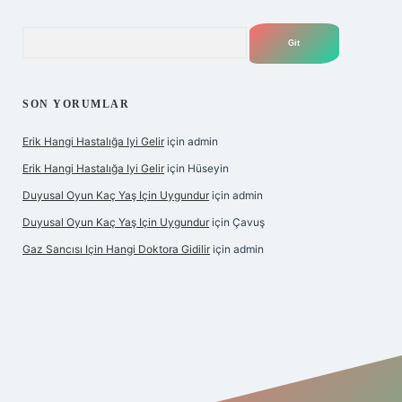
Arama
SON YORUMLAR
Erik Hangi Hastalığa Iyi Gelir
için
admin
Erik Hangi Hastalığa Iyi Gelir
için
Hüseyin
Duyusal Oyun Kaç Yaş Için Uygundur
için
admin
Duyusal Oyun Kaç Yaş Için Uygundur
için
Çavuş
Gaz Sancısı Için Hangi Doktora Gidilir
için
admin
d casino
vdcasino
https://www.betexper.xyz/