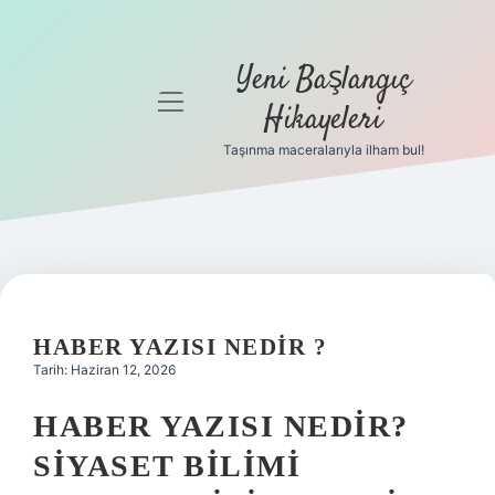
Yeni Başlangıç
menüyü
Hikayeleri
aç
Taşınma maceralarıyla ilham bul!
Anasayfa
Gizlilik
Politikası
Yasal Uyarı
HABER YAZISI NEDIR ?
Hakkımızda
Tarih: Haziran 12, 2026
HABER YAZISI NEDIR?
SIYASET BILIMI