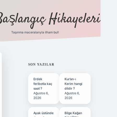
Başlangıç Hikayeleri
Taşınma maceralarıyla ilham bul!
ilbet
vd casino
vdcas
SIDEBAR
SON YAZILAR
Erdek
Kur’an-ı
feribotla kaç
Kerim hangi
saat ?
dildir ?
Ağustos 6,
Ağustos 6,
2026
2026
Ayak üstünde
Bilge Kağan