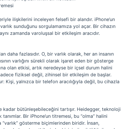
tremesi
eriyle ilişkilerini inceleyen felsefi bir alandır. iPhone’un
ıl varlık sunduğunu sorgulamamıza yol açar. Bir cihazın
l, aynı zamanda varoluşsal bir etkileşim aracıdır.
n daha fazlasıdır. O, bir varlık olarak, her an insanın
cısının varlığını sürekli olarak işaret eden bir gösterge
ğına olan etkisi, artık neredeyse bir içsel durum halini
 sadece fiziksel değil, zihinsel bir etkileşim de başlar.
r: Kişi, yalnızca bir telefon aracılığıyla değil, bu cihazla
ne kadar bütünleşebileceğini tartışır. Heidegger, teknoloji
ak tanımlar. Bir iPhone’un titremesi, bu “olma” halini
a “varlık” gösterme biçimlerinden biridir. İnsan,