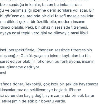
in bize sunduğu imkanlar, bazen bu imkanlardan
ü ve bağımsızlığı üzerine derin sorulara yol açar. Bir
bi görünse de, ardında bir dizi felsefi mesele saklıdır.
ma dikkat çekici bir özellik bile, modern insanın
ımcı olabilir. Peki, bir cihazın sessizde titremesi,
nyaya nasıl tepki verdiğini ve dünyayla nasıl ilişki
elsefi perspektiflerle, iPhone’un sessizde titremesinin
 tartışacağız. Günlük yaşamın içinde kaybolan bu tür
şaret ediyor olabilir. İphone’un bu fonksiyonu, insanın
ruyu gündeme getiriyor.
mesi
rafında döner. Teknoloji, çok hızlı bir şekilde hayatımıza
klaşımlarımız da şekillenmeye başladı. iPhone
ici durumdan kaçış değil, aynı zamanda bir etik karar
i etkileşimin de etik bir boyutu vardır.