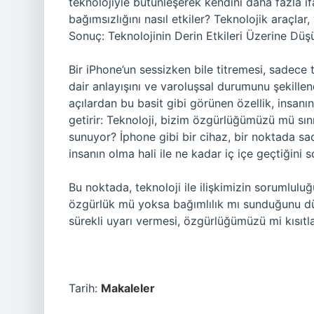
teknolojiyle bütünleşerek kendini daha fazla i
bağımsızlığını nasıl etkiler? Teknolojik araçlar, 
Sonuç: Teknolojinin Derin Etkileri Üzerine Düş
Bir iPhone’un sessizken bile titremesi, sadece 
dair anlayışını ve varoluşsal durumunu şekillend
açılardan bu basit gibi görünen özellik, insanı
getirir: Teknoloji, bizim özgürlüğümüzü mü sını
sunuyor? İphone gibi bir cihaz, bir noktada s
insanın olma hali ile ne kadar iç içe geçtiğini
Bu noktada, teknoloji ile ilişkimizin sorumlulu
özgürlük mü yoksa bağımlılık mı sunduğunu düş
sürekli uyarı vermesi, özgürlüğümüzü mi kısıtl
Tarih:
Makaleler