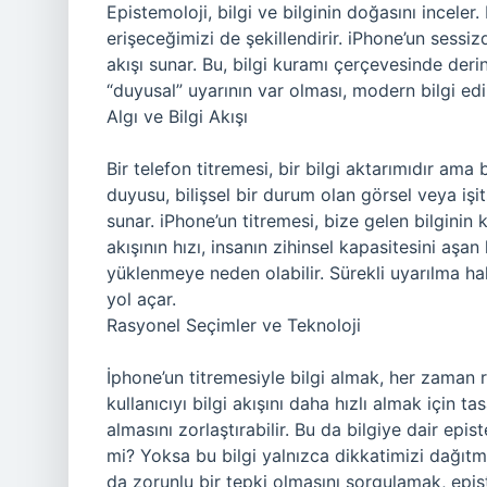
Epistemoloji, bilgi ve bilginin doğasını inceler.
erişeceğimizi de şekillendirir. iPhone’un sessiz
akışı sunar. Bu, bilgi kuramı çerçevesinde derin
“duyusal” uyarının var olması, modern bilgi edi
Algı ve Bilgi Akışı
Bir telefon titremesi, bir bilgi aktarımıdır am
duyusu, bilişsel bir durum olan görsel veya işits
sunar. iPhone’un titremesi, bize gelen bilginin ke
akışının hızı, insanın zihinsel kapasitesini aşa
yüklenmeye neden olabilir. Sürekli uyarılma ha
yol açar.
Rasyonel Seçimler ve Teknoloji
İphone’un titremesiyle bilgi almak, her zaman ra
kullanıcıyı bilgi akışını daha hızlı almak için t
almasını zorlaştırabilir. Bu da bilgiye dair epis
mi? Yoksa bu bilgi yalnızca dikkatimizi dağıtmak
da zorunlu bir tepki olmasını sorgulamak, epist