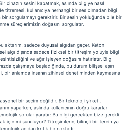
 Bir cihazın sesini kapatmak, aslında bilgiye nasıl
de titremesi, kullanıcıya herhangi bir ses olmadan bilgi
 bir sorgulamayı gerektirir. Bir sesin yokluğunda bile bir
nme süreçlerimizin doğasını sorgulatır.
a bu aktarım, sadece duyusal algıdan geçer. Keton
el algı dışında sadece fiziksel bir titreşim yoluyla bilgi
sintisizliğini ve ağır işleyen doğasını hatırlatır. Bilgi
n hızda çalışmaya başladığında, bu durum bilişsel aşırı
li, bir anlamda insanın zihinsel denetiminden kaymasına
syonel bir seçim değildir. Bir teknoloji şirketi,
asarım yaparken, aslında kullanıcının doğru kararlar
temolojik sorular yaratır: Bu bilgi gerçekten bize gerekli
 için mi sunuluyor? Titreşimlerin, bilinçli bir tercih ya
emolojik açıdan kritik bir noktadır.