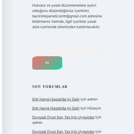
Hukuka ve yasal düzenlemelere aykırı
olduğunu düşündüğünüz içerikleri,
backlinkpanelicomtr@gmail.com
adresine
bildirmeniz halinde, ilgili içerikler yasal
süre içerisinde sitemizden kaldırılacaktır.
Arama
SON YORUMLAR
Erik Hangi Hastalığa Iyi Gelir
için
admin
Erik Hangi Hastalığa Iyi Gelir
için
Hüseyin
Duyusal Oyun Kaç Yaş Için Uygundur
için
admin
Duyusal Oyun Kaç Yaş Için Uygundur
için