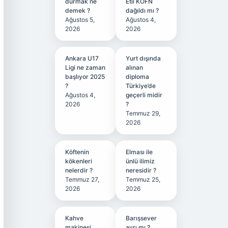
durmak ne
Etil KÖFN
demek ?
dağıldı mı ?
Ağustos 5,
Ağustos 4,
2026
2026
Ankara U17
Yurt dışında
Ligi ne zaman
alınan
başlıyor 2025
diploma
?
Türkiye’de
Ağustos 4,
geçerli midir
2026
?
Temmuz 29,
2026
Köftenin
Elması ile
kökenleri
ünlü ilimiz
nelerdir ?
neresidir ?
Temmuz 27,
Temmuz 25,
2026
2026
Kahve
Barışsever
makinesi
ayrı mı ?