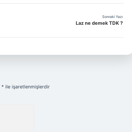
Sonraki Yazı
Laz ne demek TDK ?
r
*
ile işaretlenmişlerdir