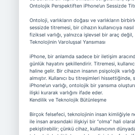
Ontolojik Perspektiften iPhone’un Sessizde Ti
Ontoloji, varlıkların doğası ve varlıkların birbirl
sessizde titremesi, bir cihazın kullanıcıya nas
fiziksel varlığı, yalnızca işlevsel bir araç deği
Teknolojinin Varoluşsal Yansıması
iPhone, bir anlamda sadece bir iletişim aracında
günlük hayatını şekillendirir. Titremesi, kullanı
haline gelir. Bir cihazın insanın psişolojik varlı
almıştır. Kullanıcı bu titreşimleri hissettiğinde,
iPhone’un varlığı, ontolojik bir yansıma oluşturu
ilişki kurarak varlığını ifade eder.
Kendilik ve Teknolojik Bütünleşme
Birçok felsefeci, teknolojinin insan kimliğiyle 
ile insan arasındaki ilişkiyi bir “olma” hali olar
pekiştirebilir; çünkü cihaz, kullanıcının dünyad