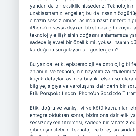
yandan da bir eksiklik hissederiz. Teknolojin
uzaklaşmamızı engeller; bu da insanın özgürlüğ
cihazın sessiz olması aslında basit bir tercih gi
iPhone’un sessizdeyken titretmesi gibi küçük a
teknolojiyle ilişkisinin doğasını anlamamıza yard
sadece işlevsel bir özellik mi, yoksa insanın dü
kurduğunu sorgulayan bir göstergemi?
Bu yazıda, etik, epistemoloji ve ontoloji gibi f
anlamını ve teknolojinin hayatımıza etkilerini
küçük detaylar, aslında büyük felsefi sorulara i
bilgiye, algıya ve varoluşuna dair derin bir so
Etik Perspektifinden iPhone’un Sessizde Titre
Etik, doğru ve yanlış, iyi ve kötü kavramları et
entegre olduktan sonra, bizim ona dair etik ya
sessizdeyken titremesi, sadece bir rahatsız ed
gibi düşünülebilir. Teknoloji ve birey arasındak