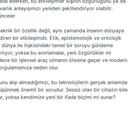
fade ederken, bu etkileşimler kişinin özgürlüğünü ya da
varlık anlayışımızı yeniden şekillendiriyor olabilir.
ünceler
teknik bir özellik değil, aynı zamanda insanın dünyaya
iren bir etkileşimdir. Etik, epistemolojik ve ontolojik
n dünya ile ilişkisindeki temel bir soruyu gündeme
rlıyor, yoksa bu sınırlamalar, yeni özgürlükler mi
adece bir işlevsel araç olmanın ötesine geçer ve modern
 sorgulamamıza neden olur.
ğunu alıp almadığımızı, bu teknolojilerin gerçek anlamda
ünmek önemli bir sorudur. Sessiz olan bir cihazın bile
ar, yoksa kendimize yeni bir ifade biçimi mi sunar?