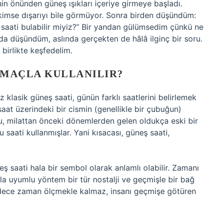
in önünden güneş ışıkları içeriye girmeye başladı.
 kimse dışarıyı bile görmüyor. Sonra birden düşündüm:
saati bulabilir miyiz?” Bir yandan gülümsedim çünkü ne
da düşündüm, aslında gerçekten de hâlâ ilginç bir soru.
birlikte keşfedelim.
 AMAÇLA KULLANILIR?
z klasik güneş saati, günün farklı saatlerini belirlemek
 saat üzerindeki bir cismin (genellikle bir çubuğun)
 Bu, milattan önceki dönemlerden gelen oldukça eski bir
 saati kullanmışlar. Yani kısacası, güneş saati,
 saati hala bir sembol olarak anlamlı olabilir. Zamanı
la uyumlu yöntem bir tür nostalji ve geçmişle bir bağ
sadece zaman ölçmekle kalmaz, insanı geçmişe götüren