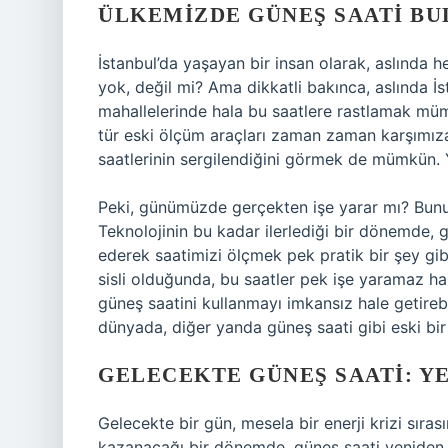
ÜLKEMIZDE GÜNEŞ SAATI BU
İstanbul’da yaşayan bir insan olarak, aslında 
yok, değil mi? Ama dikkatli bakınca, aslında İs
mahallelerinde hala bu saatlere rastlamak müm
tür eski ölçüm araçları zaman zaman karşımıza
saatlerinin sergilendiğini görmek de mümkün. Ya
Peki, günümüzde gerçekten işe yarar mı? Bu
Teknolojinin bu kadar ilerlediği bir dönemde, 
ederek saatimizi ölçmek pek pratik bir şey gib
sisli olduğunda, bu saatler pek işe yaramaz ha
güneş saatini kullanmayı imkansız hale getirebi
dünyada, diğer yanda güneş saati gibi eski bir 
GELECEKTE GÜNEŞ SAATI: Y
Gelecekte bir gün, mesela bir enerji krizi sıra
kazanacağı bir dönemde, güneş saati yeniden p