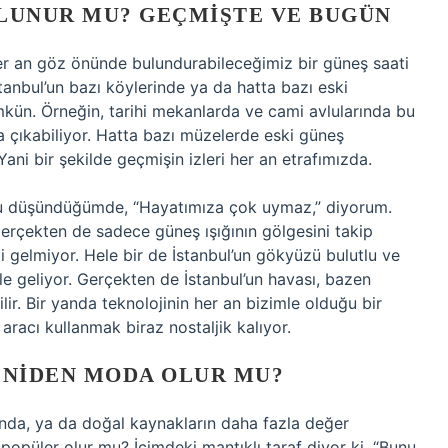
LUNUR MU? GEÇMIŞTE VE BUGÜN
her an göz önünde bulundurabileceğimiz bir güneş saati
tanbul’un bazı köylerinde ya da hatta bazı eski
kün. Örneğin, tarihi mekanlarda ve cami avlularında bu
 çıkabiliyor. Hatta bazı müzelerde eski güneş
ni bir şekilde geçmişin izleri her an etrafımızda.
nu düşündüğümde, “Hayatımıza çok uymaz,” diyorum.
gerçekten de sadece güneş ışığının gölgesini takip
i gelmiyor. Hele bir de İstanbul’un gökyüzü bulutlu ve
le geliyor. Gerçekten de İstanbul’un havası, bazen
lir. Bir yanda teknolojinin her an bizimle olduğu bir
aracı kullanmak biraz nostaljik kalıyor.
ENIDEN MODA OLUR MU?
sında, ya da doğal kaynakların daha fazla değer
opüler olur mu? İçimdeki mantıklı taraf diyor ki, “Bunu