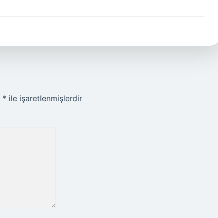
r
*
ile işaretlenmişlerdir