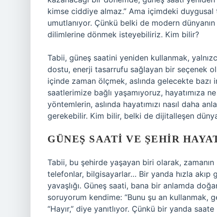
kimse ciddiye almaz.” Ama içimdeki duygusal t
umutlanıyor. Çünkü belki de modern dünyanın h
dilimlerine dönmek isteyebiliriz. Kim bilir?
Tabii, güneş saatini yeniden kullanmak, yalnız
dostu, enerji tasarrufu sağlayan bir seçenek o
içinde zaman ölçmek, aslında gelecekte bazı insa
saatlerimize bağlı yaşamıyoruz, hayatımıza ne 
yöntemlerin, aslında hayatımızı nasıl daha anla
gerekebilir. Kim bilir, belki de dijitalleşen dü
GÜNEŞ SAATI VE ŞEHIR HAYA
Tabii, bu şehirde yaşayan biri olarak, zamanın h
telefonlar, bilgisayarlar… Bir yanda hızla akı
yavaşlığı. Güneş saati, bana bir anlamda doğan
soruyorum kendime: “Bunu şu an kullanmak, ge
“Hayır,” diye yanıtlıyor. Çünkü bir yanda saate