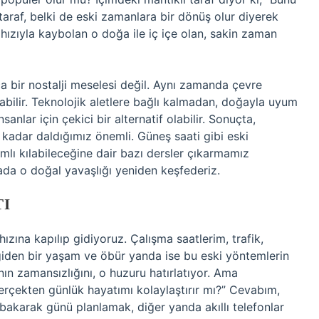
araf, belki de eski zamanlara bir dönüş olur diyerek
ızıyla kaybolan o doğa ile iç içe olan, sakin zaman
ca bir nostalji meselesi değil. Aynı zamanda çevre
labilir. Teknolojik aletlere bağlı kalmadan, doğayla uyum
nlar için çekici bir alternatif olabilir. Sonuçta,
kadar daldığımız önemli. Güneş saati gibi eski
mlı kılabileceğine dair bazı dersler çıkarmamız
nyada o doğal yavaşlığı yeniden keşfederiz.
TI
ızına kapılıp gidiyoruz. Çalışma saatlerim, trafik,
p giden bir yaşam ve öbür yanda ise bu eski yöntemlerin
ın zamansızlığını, o huzuru hatırlatıyor. Ama
rçekten günlük hayatımı kolaylaştırır mı?” Cevabım,
 bakarak günü planlamak, diğer yanda akıllı telefonlar