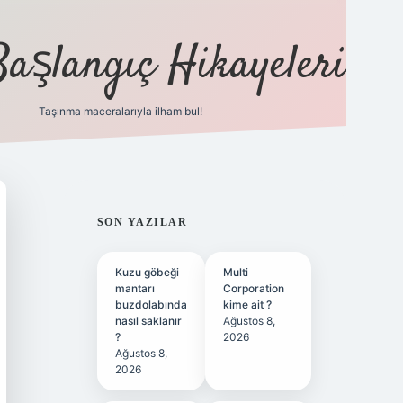
Başlangıç Hikayeleri
Taşınma maceralarıyla ilham bul!
ilbet
vd casino
vdcasino
https://www.betexper.xyz/
SIDEBAR
SON YAZILAR
Kuzu göbeği
Multi
mantarı
Corporation
buzdolabında
kime ait ?
nasıl saklanır
Ağustos 8,
?
2026
Ağustos 8,
2026