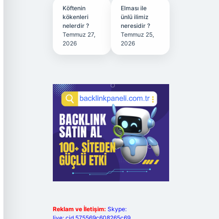
Köftenin
Elması ile
kökenleri
ünlü ilimiz
nelerdir ?
neresidir ?
Temmuz 27,
Temmuz 25,
2026
2026
Reklam ve İletişim:
Skype:
live:.cid.575569c608265c69