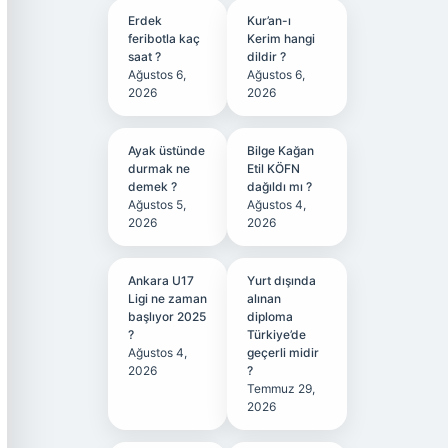
Erdek
Kur’an-ı
feribotla kaç
Kerim hangi
saat ?
dildir ?
Ağustos 6,
Ağustos 6,
2026
2026
Ayak üstünde
Bilge Kağan
durmak ne
Etil KÖFN
demek ?
dağıldı mı ?
Ağustos 5,
Ağustos 4,
2026
2026
Ankara U17
Yurt dışında
Ligi ne zaman
alınan
başlıyor 2025
diploma
?
Türkiye’de
Ağustos 4,
geçerli midir
2026
?
Temmuz 29,
2026