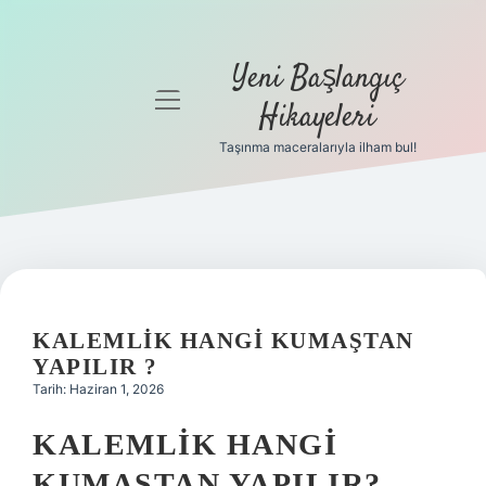
Yeni Başlangıç
menüyü
Hikayeleri
aç
Taşınma maceralarıyla ilham bul!
Anasayfa
Gizlilik
Politikası
Yasal Uyarı
KALEMLIK HANGI KUMAŞTAN
Hakkımızda
YAPILIR ?
Tarih: Haziran 1, 2026
KALEMLIK HANGI
KUMAŞTAN YAPILIR?