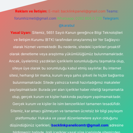
Reklam ve İletişim:
E-mail:
backlinkpaneli@gmail.com
Teams:
forumhizmeti@gmail.com
Whatsapp: 0262 606 0 726
Telegram:
@karabul
Yasal Uyarı:
Sitemiz, 5651 Sayılı Kanun gereğince Bilgi Teknolojileri
ve İletişim Kurumu (BTK) tarafından onaylanmış bir Yer Sağlayıcı
olarak hizmet vermektedir. Bu nedenle, sitedeki içerikleri proaktif
olarak denetleme veya araştırma yükümlülüğümüz bulunmamaktadır.
Ancak, üyelerimiz yazdıkları içeriklerin sorumluluğunu taşımakta olup,
siteye üye olarak bu sorumluluğu kabul etmiş sayılırlar. Bu internet
sitesi, herhangi bir marka, kurum veya şahıs şirketi ile hiçbir bağlantısı
bulunmamaktadır. Sitede yalnızca kendi hazırladığımız makaleler
paylaşılmaktadır. Burada yer alan içerikler haber niteliği taşımamakta
olup, gerçek kurum ve kişiler hakkında paylaşım yapılmamaktadır.
Gerçek kurum ve kişiler ile isim benzerlikleri tamamen tesadüfidir.
Sitemiz, kar amacı gütmeyen ve tamamen ücretsiz bir bilgi paylaşım
platformudur. Hukuka ve yasal düzenlemelere aykırı olduğunu
düşündüğünüz içerikleri,
backlinkpanelicomtr@gmail.com
adresine
bildirmeniz halinde, ilgili içerikler yasal süre içerisinde sitemizden