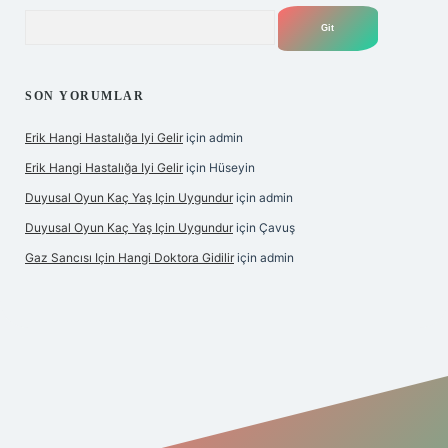
Arama
SON YORUMLAR
Erik Hangi Hastalığa Iyi Gelir
için
admin
Erik Hangi Hastalığa Iyi Gelir
için
Hüseyin
Duyusal Oyun Kaç Yaş Için Uygundur
için
admin
Duyusal Oyun Kaç Yaş Için Uygundur
için
Çavuş
Gaz Sancısı Için Hangi Doktora Gidilir
için
admin
lbet
vd casino
vdcasino
https://www.betexper.xyz/