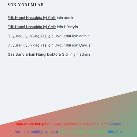
SON YORUMLAR
Erik Hangi Hastalığa Iyi Gelir
için
admin
Erik Hangi Hastalığa Iyi Gelir
için
Hüseyin
Duyusal Oyun Kaç Yaş Için Uygundur
için
admin
Duyusal Oyun Kaç Yaş Için Uygundur
için
Çavuş
Gaz Sancısı Için Hangi Doktora Gidilir
için
admin
bet
vd casino
vdcasino
https://www.betexper.xyz/
Reklam ve İletişim:
E-mail:
backlinkpaneli@gmail.com
Teams:
forumhizmeti@gmail.com
Whatsapp: 0262 606 0 726
Telegram: