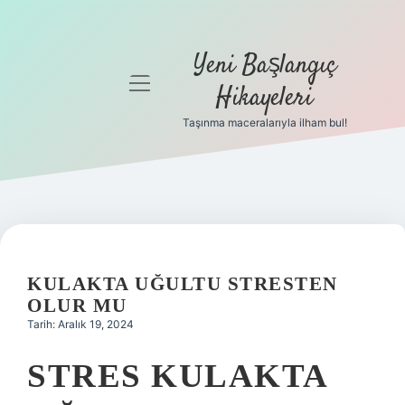
Yeni Başlangıç
menüyü
Hikayeleri
aç
Taşınma maceralarıyla ilham bul!
Anasayfa
Gizlilik
Politikası
Yasal Uyarı
KULAKTA UĞULTU STRESTEN
Hakkımızda
OLUR MU
Tarih: Aralık 19, 2024
STRES KULAKTA