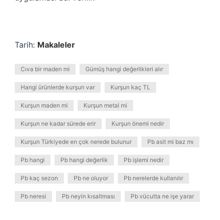
Tarih:
Makaleler
Cıva bir maden mi
Gümüş hangi değerlikleri alır
Hangi ürünlerde kurşun var
Kurşun kaç TL
Kurşun maden mi
Kurşun metal mi
Kurşun ne kadar sürede erir
Kurşun önemi nedir
Kurşun Türkiyede en çok nerede bulunur
Pb asit mi baz mı
Pb hangi
Pb hangi değerlik
Pb işlemi nedir
Pb kaç sezon
Pb ne oluyor
Pb nerelerde kullanılır
Pb neresi
Pb neyin kısaltması
Pb vücutta ne işe yarar