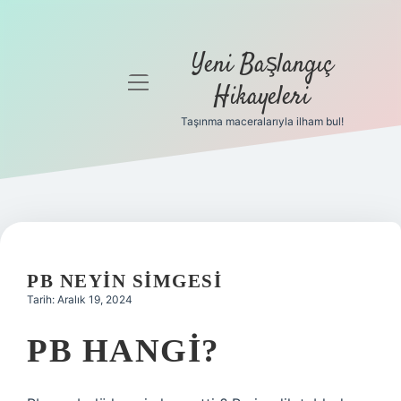
Yeni Başlangıç
menüyü
Hikayeleri
aç
Taşınma maceralarıyla ilham bul!
Anasayfa
Gizlilik
Politikası
Yasal Uyarı
PB NEYIN SIMGESI
Hakkımızda
Tarih: Aralık 19, 2024
PB HANGI?