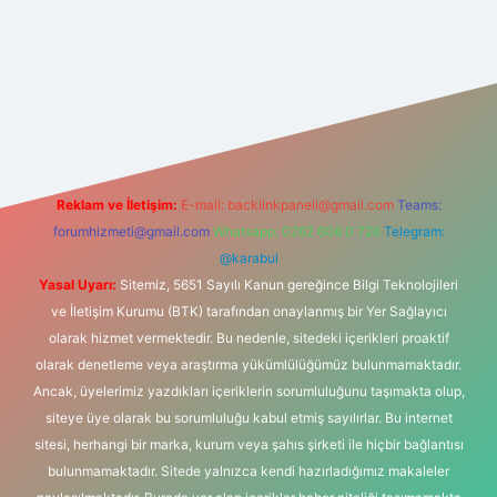
z/
Reklam ve İletişim:
E-mail:
backlinkpaneli@gmail.com
Teams:
forumhizmeti@gmail.com
Whatsapp: 0262 606 0 726
Telegram:
@karabul
Yasal Uyarı:
Sitemiz, 5651 Sayılı Kanun gereğince Bilgi Teknolojileri
ve İletişim Kurumu (BTK) tarafından onaylanmış bir Yer Sağlayıcı
olarak hizmet vermektedir. Bu nedenle, sitedeki içerikleri proaktif
olarak denetleme veya araştırma yükümlülüğümüz bulunmamaktadır.
Ancak, üyelerimiz yazdıkları içeriklerin sorumluluğunu taşımakta olup,
siteye üye olarak bu sorumluluğu kabul etmiş sayılırlar. Bu internet
sitesi, herhangi bir marka, kurum veya şahıs şirketi ile hiçbir bağlantısı
bulunmamaktadır. Sitede yalnızca kendi hazırladığımız makaleler