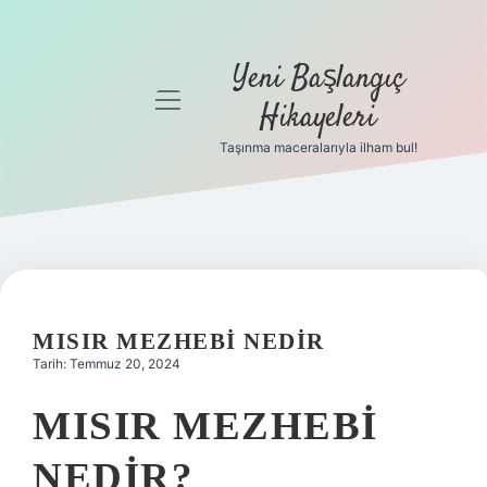
Yeni Başlangıç
menüyü
Hikayeleri
aç
Taşınma maceralarıyla ilham bul!
Anasayfa
Gizlilik
Politikası
Yasal Uyarı
MISIR MEZHEBI NEDIR
Hakkımızda
Tarih: Temmuz 20, 2024
MISIR MEZHEBI
NEDIR?