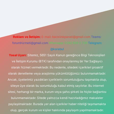
vd casino
vdcasino
https://www.betexper.xyz/
Reklam ve İletişim:
E-mail:
backlinkpaneli@gmail.com
Teams:
forumhizmeti@gmail.com
Whatsapp: 0262 606 0 726
Telegram:
@karabul
Yasal Uyarı:
Sitemiz, 5651 Sayılı Kanun gereğince Bilgi Teknolojileri
ve İletişim Kurumu (BTK) tarafından onaylanmış bir Yer Sağlayıcı
olarak hizmet vermektedir. Bu nedenle, sitedeki içerikleri proaktif
olarak denetleme veya araştırma yükümlülüğümüz bulunmamaktadır.
Ancak, üyelerimiz yazdıkları içeriklerin sorumluluğunu taşımakta olup,
siteye üye olarak bu sorumluluğu kabul etmiş sayılırlar. Bu internet
sitesi, herhangi bir marka, kurum veya şahıs şirketi ile hiçbir bağlantısı
bulunmamaktadır. Sitede yalnızca kendi hazırladığımız makaleler
paylaşılmaktadır. Burada yer alan içerikler haber niteliği taşımamakta
olup, gerçek kurum ve kişiler hakkında paylaşım yapılmamaktadır.