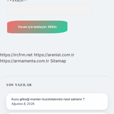
7 + 8 kaçtır?
*
https://ircfrm.net
https://arenist.com.tr
https://armamenta.com.tr
Sitemap
SIDEBAR
SON YAZILAR
Kuzu göbeği mantarı buzdolabında nasıl saklanır ?
Ağustos 8, 2026