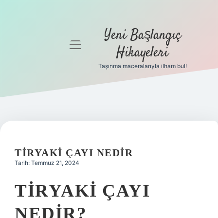
Yeni Başlangıç
menüyü
Hikayeleri
aç
Taşınma maceralarıyla ilham bul!
Anasayfa
Gizlilik
Politikası
Yasal Uyarı
TIRYAKI ÇAYI NEDIR
Hakkımızda
Tarih: Temmuz 21, 2024
TIRYAKI ÇAYI
NEDIR?