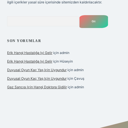
ilgili içerikler yasal süre içerisinde sitemizden kaldırılacaktır.
Arama
SON YORUMLAR
Erik Hangi Hastalığa Iyi Gelir
için
admin
Erik Hangi Hastalığa Iyi Gelir
için
Hüseyin
Duyusal Oyun Kaç Yaş Için Uygundur
için
admin
Duyusal Oyun Kaç Yaş Için Uygundur
için
Çavuş
Gaz Sancısı Için Hangi Doktora Gidilir
için
admin
lbet
vd casino
vdcasino
https://www.betexper.xyz/