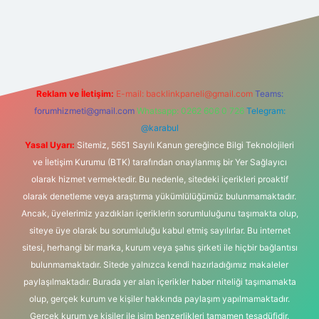
ilbet
vd casino
vdcasino
https://www.betexper.xyz/
Reklam ve İletişim:
E-mail:
backlinkpaneli@gmail.com
Teams:
forumhizmeti@gmail.com
Whatsapp: 0262 606 0 726
Telegram:
@karabul
Yasal Uyarı:
Sitemiz, 5651 Sayılı Kanun gereğince Bilgi Teknolojileri
ve İletişim Kurumu (BTK) tarafından onaylanmış bir Yer Sağlayıcı
olarak hizmet vermektedir. Bu nedenle, sitedeki içerikleri proaktif
olarak denetleme veya araştırma yükümlülüğümüz bulunmamaktadır.
Ancak, üyelerimiz yazdıkları içeriklerin sorumluluğunu taşımakta olup,
siteye üye olarak bu sorumluluğu kabul etmiş sayılırlar. Bu internet
sitesi, herhangi bir marka, kurum veya şahıs şirketi ile hiçbir bağlantısı
bulunmamaktadır. Sitede yalnızca kendi hazırladığımız makaleler
paylaşılmaktadır. Burada yer alan içerikler haber niteliği taşımamakta
olup, gerçek kurum ve kişiler hakkında paylaşım yapılmamaktadır.
Gerçek kurum ve kişiler ile isim benzerlikleri tamamen tesadüfidir.