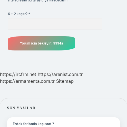
site adresim bu tarayıcıya kaydedilsin.
6 + 2 kaçtır?
*
https://ircfrm.net
https://arenist.com.tr
https://armamenta.com.tr
Sitemap
SIDEBAR
SON YAZILAR
Erdek feribotla kaç saat ?