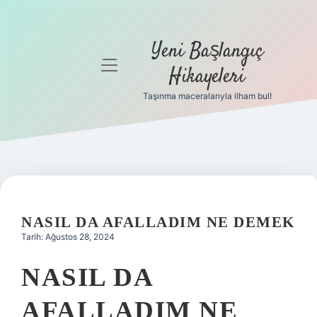
Yeni Başlangıç
menüyü
Hikayeleri
aç
Taşınma maceralarıyla ilham bul!
Anasayfa
Gizlilik
Politikası
Yasal Uyarı
NASIL DA AFALLADIM NE DEMEK
Hakkımızda
Tarih: Ağustos 28, 2024
NASIL DA
AFALLADIM NE