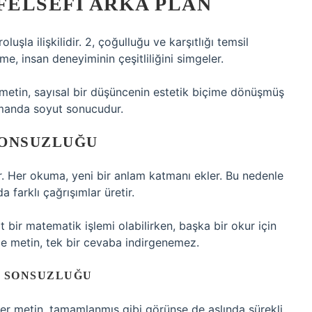
FELSEFI ARKA PLAN
luşla ilişkilidir. 2, çoğulluğu ve karşıtlığı temsil
me, insan deneyiminin çeşitliliğini simgeler.
er metin, sayısal bir düşüncenin estetik biçime dönüşmüş
manda soyut sonucudur.
SONSUZLUĞU
idir. Her okuma, yeni bir anlam katmanı ekler. Bu nedenle
da farklı çağrışımlar üretir.
t bir matematik işlemi olabilirken, başka bir okur için
ce metin, tek bir cevaba indirgenemez.
N SONSUZLUĞU
 Her metin, tamamlanmış gibi görünse de aslında sürekli