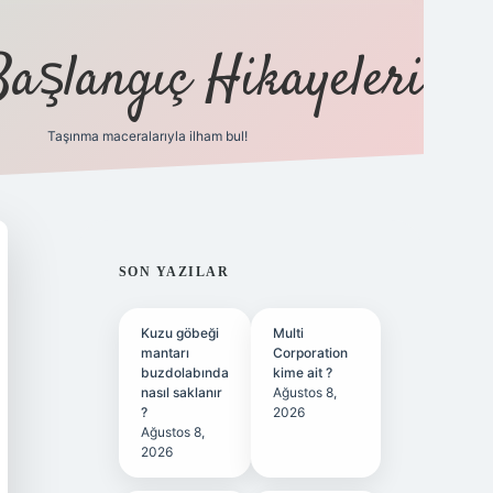
Başlangıç Hikayeleri
Taşınma maceralarıyla ilham bul!
ilbet
vd casino
vdcasino
https://www.betexper.xyz/
SIDEBAR
SON YAZILAR
Kuzu göbeği
Multi
mantarı
Corporation
buzdolabında
kime ait ?
nasıl saklanır
Ağustos 8,
?
2026
Ağustos 8,
2026