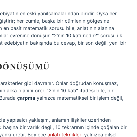
biyatın en eski yanılsamalarından biridir. Oysa her
ştirir; her cümle, başka bir cümlenin gölgesine
n en basit matematik sorusu bile, anlatının alanına
mlar evrenine dönüşür. “2’nin 10 katı nedir?” sorusu ilk
t edebiyatın bakışında bu cevap, bir son değil, yeni bir
 DÖNÜŞÜMÜ
karakterler gibi davranır. Onlar doğrudan konuşmaz,
ın arka planını örer. “2’nin 10 katı” ifadesi bile, bir
. Burada
çarpma
yalnızca matematiksel bir işlem değil,
le yapısalcı yaklaşım, anlamın ilişkiler üzerinden
aşına bir varlık değil, 10 tekrarının içinde çoğalan bir
 yankı üretir. Böylece
anlatı teknikleri
yalnızca dilsel