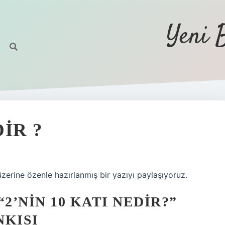
Yeni 
DIR ?
üzerine özenle hazırlanmış bir yazıyı paylaşıyoruz.
2’NIN 10 KATI NEDIR?”
NKISI