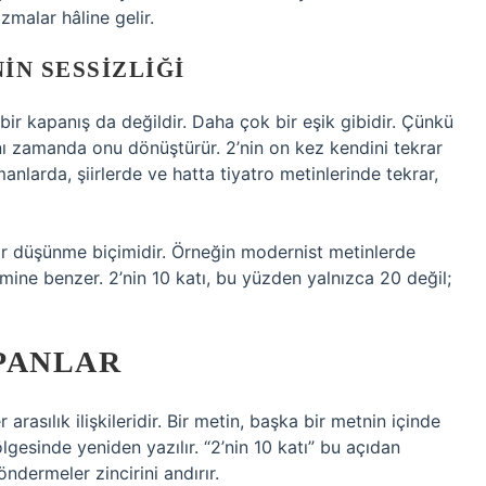
malar hâline gelir.
IN SESSIZLIĞI
 bir kapanış da değildir. Daha çok bir eşik gibidir. Çünkü
nı zamanda onu dönüştürür. 2’nin on kez kendini tekrar
nlarda, şiirlerde ve hatta tiyatro metinlerinde tekrar,
 bir düşünme biçimidir. Örneğin modernist metinlerde
tmine benzer. 2’nin 10 katı, bu yüzden yalnızca 20 değil;
PANLAR
rasılık ilişkileridir. Bir metin, başka bir metnin içinde
ölgesinde yeniden yazılır. “2’nin 10 katı” bu açıdan
ndermeler zincirini andırır.