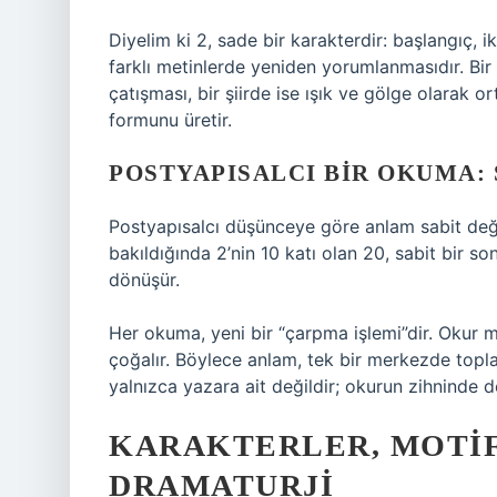
Diyelim ki 2, sade bir karakterdir: başlangıç, i
farklı metinlerde yeniden yorumlanmasıdır. Bir
çatışması, bir şiirde ise ışık ve gölge olarak o
formunu üretir.
POSTYAPISALCI BIR OKUMA:
Postyapısalcı düşünceye göre anlam sabit değild
bakıldığında 2’nin 10 katı olan 20, sabit bir s
dönüşür.
Her okuma, yeni bir “çarpma işlemi”dir. Okur
çoğalır. Böylece anlam, tek bir merkezde topl
yalnızca yazara ait değildir; okurun zihninde de
KARAKTERLER, MOTIF
DRAMATURJI