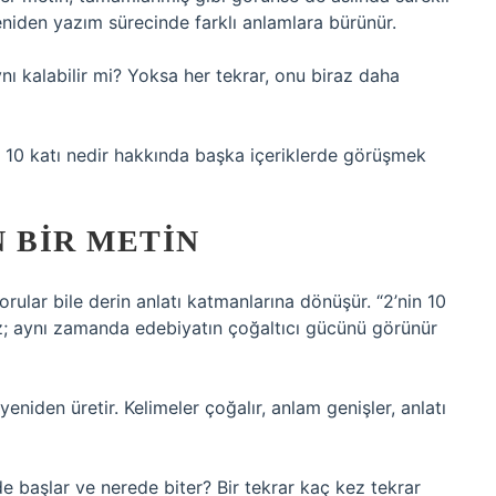
 yeniden yazım sürecinde farklı anlamlara bürünür.
nı kalabilir mi? Yoksa her tekrar, onu biraz daha
n 10 katı nedir hakkında başka içeriklerde görüşmek
 BIR METIN
rular bile derin anlatı katmanlarına dönüşür. “2’nin 10
ez; aynı zamanda edebiyatın çoğaltıcı gücünü görünür
niden üretir. Kelimeler çoğalır, anlam genişler, anlatı
de başlar ve nerede biter? Bir tekrar kaç kez tekrar