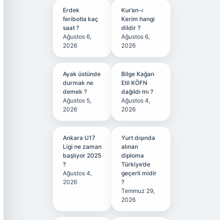
Erdek
Kur’an-ı
feribotla kaç
Kerim hangi
saat ?
dildir ?
Ağustos 6,
Ağustos 6,
2026
2026
Ayak üstünde
Bilge Kağan
durmak ne
Etil KÖFN
demek ?
dağıldı mı ?
Ağustos 5,
Ağustos 4,
2026
2026
Ankara U17
Yurt dışında
Ligi ne zaman
alınan
başlıyor 2025
diploma
?
Türkiye’de
Ağustos 4,
geçerli midir
2026
?
Temmuz 29,
2026