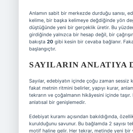
Anlamın sabit bir merkezde durduğu sanısı, ede
kelime, bir başka kelimeye değdiğinde yön deği
düştüğünde yeni bir gerçeklik üretir. Bu yüzde
girdiğinde yalnızca bir hesap değil, bir çağrışı
bakışta
20
gibi kesin bir cevaba bağlanır. Faka
başlangıçtır.
SAYILARIN ANLATIYA
Sayılar, edebiyatın içinde çoğu zaman sessiz 
fakat metnin ritmini belirler, yapıyı kurar, anlam
tekrarın ve çoğalmanın hikâyesini içinde taşır
anlatısal bir genişlemedir.
Edebiyat kuramı açısından bakıldığında, özellik
kurulduğunu savunur. Bu bağlamda 2 sayısı tek b
motif haline gelir. Her tekrar, metinde yeni bir