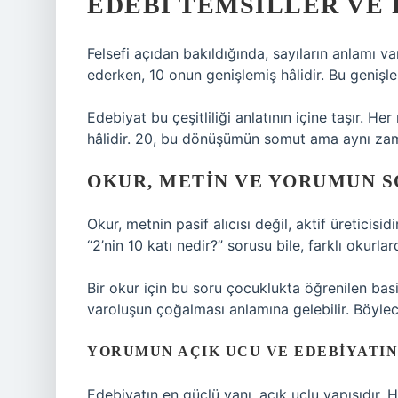
EDEBÎ TEMSILLER VE 
Felsefi açıdan bakıldığında, sayıların anlamı varo
ederken, 10 onun genişlemiş hâlidir. Bu genişle
Edebiyat bu çeşitliliği anlatının içine taşır. H
hâlidir. 20, bu dönüşümün somut ama aynı za
OKUR, METIN VE YORUMUN 
Okur, metnin pasif alıcısı değil, aktif üreticis
“2’nin 10 katı nedir?” sorusu bile, farklı okurlar
Bir okur için bu soru çocuklukta öğrenilen basi
varoluşun çoğalması anlamına gelebilir. Böyle
YORUMUN AÇIK UCU VE EDEBIYATI
Edebiyatın en güçlü yanı, açık uçlu yapısıdır.