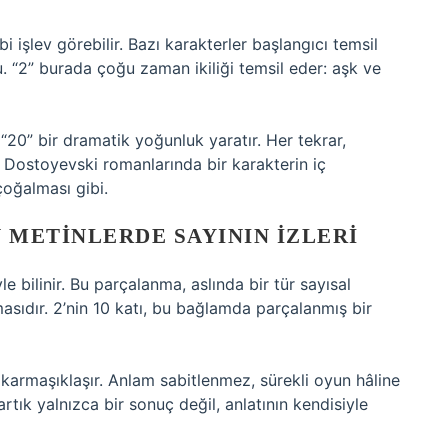
i işlev görebilir. Bazı karakterler başlangıcı temsil
u. “2” burada çoğu zaman ikiliği temsil eder: aşk ve
 “20” bir dramatik yoğunluk yaratır. Her tekrar,
pkı Dostoyevski romanlarında bir karakterin iç
çoğalması gibi.
METINLERDE SAYININ İZLERI
e bilinir. Bu parçalanma, aslında bir tür sayısal
asıdır. 2’nin 10 katı, bu bağlamda parçalanmış bir
armaşıklaşır. Anlam sabitlenmez, sürekli oyun hâline
 artık yalnızca bir sonuç değil, anlatının kendisiyle