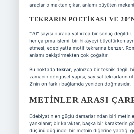
araçlar olmaktan çıkar, anlamı büyüten mekaniz
TEKRARIN POETIKASI VE 20’N
“20” sayısı burada yalnızca bir sonuç değildir;
her çarpma işlemi, bir hikâyeyi büyütürken ay
etmesi, edebiyatta motif tekrarına benzer. Roma
anlamı pekiştirmekten çok çoğaltır.
Bu noktada
tekrar
, yalnızca bir teknik değil,
zamanın döngüsel yapısı, sayısal tekrarların ri
2’nin on farklı bağlamda yeniden doğmasıdır.
METINLER ARASI ÇAR
Edebiyatın en güçlü damarlarından biri metinler a
yankılanır; bir karakter, başka bir karakterin g
düşünüldüğünde, bir metnin diğerine yaptığı gö