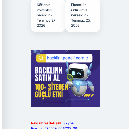
Köftenin
Elması ile
kökenleri
ünlü ilimiz
nelerdir ?
neresidir ?
Temmuz 27,
Temmuz 25,
2026
2026
Reklam ve İletişim:
Skype:
live:.cid.575569c608265c69